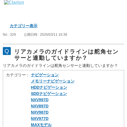
カテゴリー表示
No : 329
公開日時 : 2026/03/11 16:38
リアカメラのガイドラインは舵角セン
サーと連動していますか？
リアカメラのガイドラインは舵角センサーと連動していますか？
カテゴリー：
ナビゲーション
メモリーナビゲーション
HDDナビゲーション
SDDナビゲーション
NXV997D
NXV897D
NXV987D
NXV977D
MAXモデル