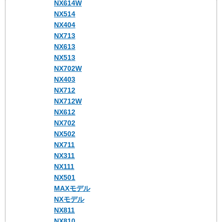
NX614W
NX514
NX404
NX713
NX613
NX513
NX702W
NX403
NX712
NX712W
NX612
NX702
NX502
NX711
NX311
NX111
NX501
MAXモデル
NXモデル
NX811
NX810