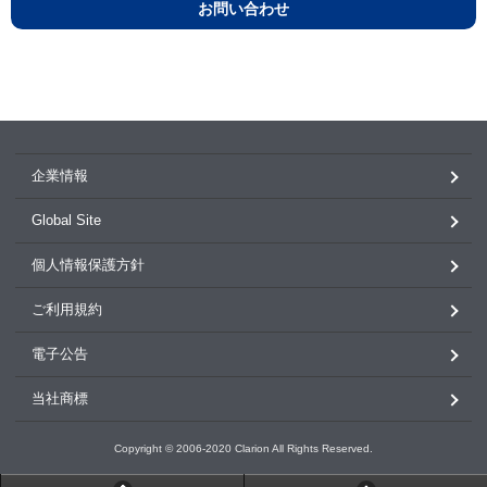
お問い合わせ
企業情報
Global Site
個人情報保護方針
ご利用規約
電子公告
当社商標
Copyright © 2006-2020 Clarion All Rights Reserved.