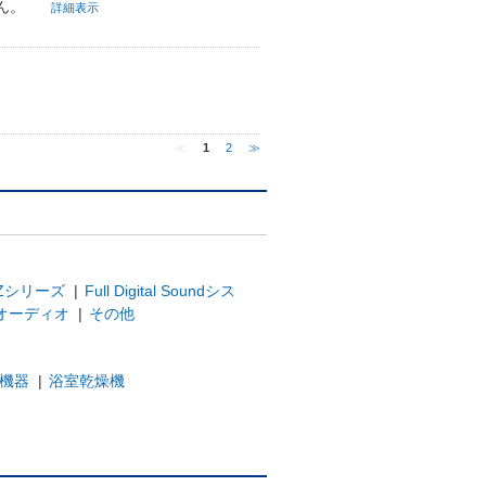
ん。
詳細表示
≪
1
2
≫
Zシリーズ
|
Full Digital Soundシス
オーディオ
|
その他
機器
|
浴室乾燥機