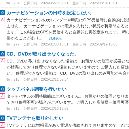
No：264
公開日時：2024/05/28 09:21
更新日時：2025/08/04 13:01
カーナビゲーションの日時を設定したい。
カーナビゲーションのカレンダーや時刻はGPS受信時に自動的に設
ません。 カーナビゲーションの電源を入れない状態が長期間ある
ます。 この場合はGPSを受信すると自動的に再設定されます。 稀に
掛かることがあり...
詳細表示
No：277
公開日時：2025/01/30 15:31
更新日時：2025/09/19 10:03
CD、DVDが取り出せなくなった。
CD、DVDが取り出せなくなった場合は、お預かりの修理が必要と
が枯渇しており修理できない場合もございますので ご購入した店
い。 修理ができない場合は、CD、DVDの取り出しのみ可能かも
No：316
公開日時：2025/12/11 09:54
タッチパネル調整を行いたい
タッチパネルの調整機能はございません。 お預かりの修理となり
ており修理不可の場合がございます。 ご購入した店舗様へ修理可
No：319
公開日時：2025/12/16 12:03
TVアンテナを取り外したい
TVアンテナには増幅器があり電源が供給されておりますので TV