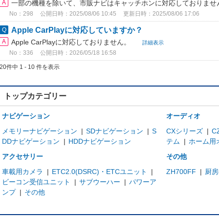
一部の機種を除いて、市販ナビはキャッチホンに対応しておりませ
No：298
公開日時：2025/08/06 10:45
更新日時：2025/08/06 17:06
Apple CarPlayに対応していますか？
Apple CarPlayに対応しておりません。
詳細表示
No：336
公開日時：2026/05/18 16:58
20件中 1 - 10 件を表示
トップカテゴリー
ナビゲーション
オーディオ
メモリーナビゲーション
|
SDナビゲーション
|
S
CXシリーズ
|
C
DDナビゲーション
|
HDDナビゲーション
テム
|
ホーム用
アクセサリー
その他
車載用カメラ
|
ETC2.0(DSRC)・ETCユニット
|
ZH700FF
|
厨房
ビーコン受信ユニット
|
サブウーハー
|
パワーア
ンプ
|
その他