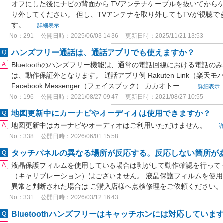
オフにした後にナビの背面から TVアンテナケーブルを抜いてから
り外してください。 但し、TVアンテナを取り外してもTVが視聴
す。
詳細表示
No：291
公開日時：2025/06/03 14:36
更新日時：2025/11/21 13:53
ハンズフリー通話は、通話アプリでも使えますか？
Bluetoothのハンズフリー機能は、通常の電話回線における電話
は、動作保証外となります。 通話アプリ例 Rakuten Link（楽天モ
Facebook Messenger（フェイスブック） カカオトー...
詳細表示
No：196
公開日時：2021/08/27 09:47
更新日時：2021/08/27 10:55
地図更新中にカーナビやオーディオは使用できますか？
地図更新中はカーナビやオーディオはご利用いただけません。
No：338
公開日時：2026/06/01 15:58
タッチパネルの異なる場所が反応する。反応しない箇所が
液晶保護フィルムを使用している場合は剥がして動作確認を行って
（キャリブレーション）はございません。 液晶保護フィルムを使
異常と判断された場合は ご購入店様へ点検修理をご依頼ください
No：331
公開日時：2026/03/12 16:43
Bluetoothハンズフリーはキャッチホンには対応していま