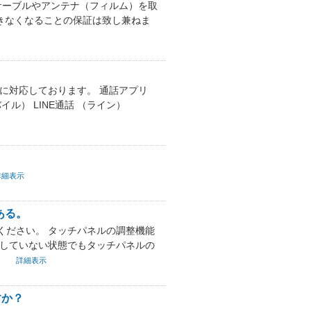
ケーブルやアンテナ（フィルム）を取
できなくなることの保証は致し兼ねま
のみに対応しております。 通話アプリ
バイル） LINE通話 （ライン）
詳細表示
ある。
ください。 タッチパネルの調整機能
用していない状態でもタッチパネルの
。
詳細表示
すか？