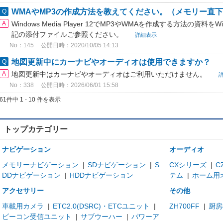
WMAやMP3の作成方法を教えてください。（メモリー直
Windows Media Player 12でMP3やWMAを作成する方法の資料
記の添付ファイルご参照ください。
詳細表示
No：145
公開日時：2020/10/05 14:13
地図更新中にカーナビやオーディオは使用できますか？
地図更新中はカーナビやオーディオはご利用いただけません。
No：338
公開日時：2026/06/01 15:58
61件中 1 - 10 件を表示
トップカテゴリー
ナビゲーション
オーディオ
メモリーナビゲーション
|
SDナビゲーション
|
S
CXシリーズ
|
C
DDナビゲーション
|
HDDナビゲーション
テム
|
ホーム用
アクセサリー
その他
車載用カメラ
|
ETC2.0(DSRC)・ETCユニット
|
ZH700FF
|
厨房
ビーコン受信ユニット
|
サブウーハー
|
パワーア