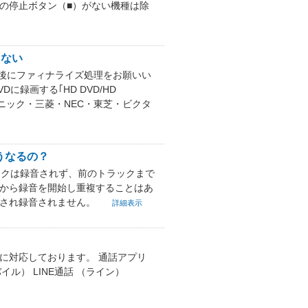
の停止ボタン（■）がない機種は除
きない
た後にファィナライズ処理をお願いい
録画する｢HD DVD/HD
ソニック・三菱・NEC・東芝・ビクタ
うなるの？
ックは録音されず、前のトラックまで
曲から録音を開始し重複することはあ
除され録音されません。
詳細表示
のみに対応しております。 通話アプリ
バイル） LINE通話 （ライン）