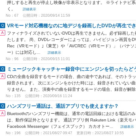
押しすると再生が停止し映像が非表示となります。 ※ライトナビ系
く。
詳細表示
No：67
公開日時：2020/09/14 11:59
VRモード対応機種なのに地デジを録画したDVDが再生で
ファィナライズされていないDVDは再生できません。必ず録画し
たします。 尚、DVDレコーダーによっては、ハイビジョン画質をDVDに
Rec（VRモード）｣（東芝）や「AVCREC（VRモード）」（パナ
ー）には対応し...
詳細表示
No：96
公開日時：2020/09/15 11:01
ミュージックキャッチャー録音中にエンジンを切ったらど
CDの全曲を録音するモードの場合、曲の途中であれば、そのトラ
録音されます。 次にエンジンをかけた時には、録音されていない
りません。 また、演奏中の曲を録音するモードの場合、録音が解
No：135
公開日時：2020/09/16 11:24
ハンズフリー通話は、通話アプリでも使えますか？
Bluetoothのハンズフリー機能は、通常の電話回線における電話
は、動作保証外となります。 通話アプリ例 Rakuten Link（楽天モ
Facebook Messenger（フェイスブック） カカオトー...
詳細表示
No：196
公開日時：2021/08/27 09:47
更新日時：2021/08/27 10:55