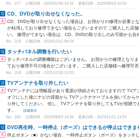
No：277
公開日時：2025/01/30 15:31
更新日時：2025/09/19 10:03
CD、DVDが取り出せなくなった。
CD、DVDが取り出せなくなった場合は、お預かりの修理が必要と
が枯渇しており修理できない場合もございますので ご購入した店
い。 修理ができない場合は、CD、DVDの取り出しのみ可能かも
No：316
公開日時：2025/12/11 09:54
タッチパネル調整を行いたい
タッチパネルの調整機能はございません。 お預かりの修理となり
ており修理不可の場合がございます。 ご購入した店舗様へ修理可
No：319
公開日時：2025/12/16 12:03
TVアンテナを取り外したい
TVアンテナには増幅器があり電源が供給されておりますので TV
オフにした後にナビの背面から TVアンテナケーブルを抜いてから
り外してください。 但し、TVアンテナを取り外してもTVが視聴
す。
詳細表示
No：291
公開日時：2025/06/03 14:36
更新日時：2025/11/21 13:53
DVD再生時、一時停止（ポーズ）はできるが停止はできま
停止ボタン（■）がない場合、一時停止ボタン（ポーズ）をタッチ