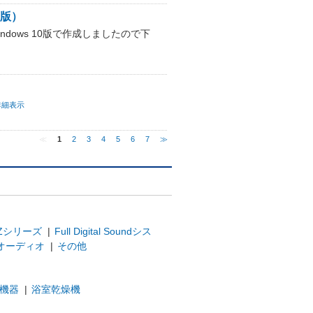
下版）
をWindows 10版で作成しましたので下
詳細表示
≪
1
2
3
4
5
6
7
≫
Zシリーズ
|
Full Digital Soundシス
オーディオ
|
その他
機器
|
浴室乾燥機