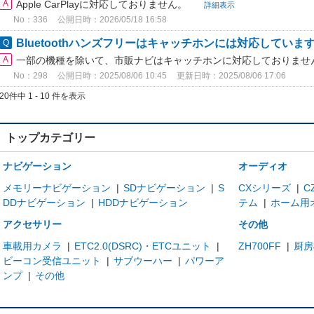
Apple CarPlayに対応しておりません。
詳細表示
No：336
公開日時：2026/05/18 16:58
Bluetoothハンズフリーはキャッチホンには対応していま
一部の機種を除いて、市販ナビはキャッチホンに対応しておりませ
No：298
公開日時：2025/08/06 10:45
更新日時：2025/08/06 17:06
20件中 1 - 10 件を表示
トップカテゴリー
ナビゲーション
オーディオ
メモリーナビゲーション
|
SDナビゲーション
|
S
CXシリーズ
|
C
DDナビゲーション
|
HDDナビゲーション
テム
|
ホーム用
アクセサリー
その他
車載用カメラ
|
ETC2.0(DSRC)・ETCユニット
|
ZH700FF
|
厨房
ビーコン受信ユニット
|
サブウーハー
|
パワーア
ンプ
|
その他