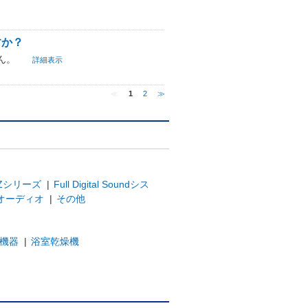
すか？
ん。
詳細表示
≪
1
2
≫
Zシリーズ
|
Full Digital Soundシス
オーディオ
|
その他
機器
|
浴室乾燥機