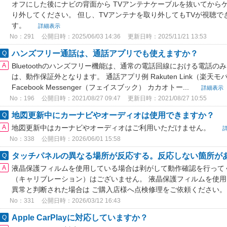
オフにした後にナビの背面から TVアンテナケーブルを抜いてから
り外してください。 但し、TVアンテナを取り外してもTVが視聴
す。
詳細表示
No：291
公開日時：2025/06/03 14:36
更新日時：2025/11/21 13:53
ハンズフリー通話は、通話アプリでも使えますか？
Bluetoothのハンズフリー機能は、通常の電話回線における電話
は、動作保証外となります。 通話アプリ例 Rakuten Link（楽天モ
Facebook Messenger（フェイスブック） カカオトー...
詳細表示
No：196
公開日時：2021/08/27 09:47
更新日時：2021/08/27 10:55
地図更新中にカーナビやオーディオは使用できますか？
地図更新中はカーナビやオーディオはご利用いただけません。
No：338
公開日時：2026/06/01 15:58
タッチパネルの異なる場所が反応する。反応しない箇所が
液晶保護フィルムを使用している場合は剥がして動作確認を行って
（キャリブレーション）はございません。 液晶保護フィルムを使
異常と判断された場合は ご購入店様へ点検修理をご依頼ください
No：331
公開日時：2026/03/12 16:43
Apple CarPlayに対応していますか？