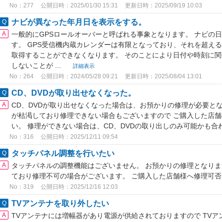
No：277
公開日時：2025/01/30 15:31
更新日時：2025/09/19 10:03
ナビが異なった年月日を表示をする。
一般的にGPSロールオーバーと呼ばれる事象となります。 ナビの日
す。 GPS受信機内蔵カレンダーは有限となっており、それを超え
取得することができなくなります。 そのことにより日付や時刻に
しないことが ...
詳細表示
No：264
公開日時：2024/05/28 09:21
更新日時：2025/08/04 13:01
CD、DVDが取り出せなくなった。
CD、DVDが取り出せなくなった場合は、お預かりの修理が必要と
が枯渇しており修理できない場合もございますので ご購入した店
い。 修理ができない場合は、CD、DVDの取り出しのみ可能かも
No：316
公開日時：2025/12/11 09:54
タッチパネル調整を行いたい
タッチパネルの調整機能はございません。 お預かりの修理となり
ており修理不可の場合がございます。 ご購入した店舗様へ修理可
No：319
公開日時：2025/12/16 12:03
TVアンテナを取り外したい
TVアンテナには増幅器があり電源が供給されておりますので TV