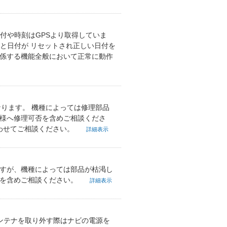
付や時刻はGPSより取得していま
ると日付が リセットされ正しい日付を
関係する機能全般において正常に動作
なります。 機種によっては修理部品
舗様へ修理可否を含めご相談くださ
合わせてご相談ください。
詳細表示
ますが、機種によっては部品が枯渇し
否を含めご相談ください。
詳細表示
アンテナを取り外す際はナビの電源を