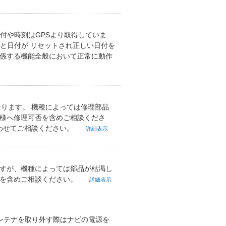
付や時刻はGPSより取得していま
ると日付が リセットされ正しい日付を
関係する機能全般において正常に動作
なります。 機種によっては修理部品
舗様へ修理可否を含めご相談くださ
合わせてご相談ください。
詳細表示
ますが、機種によっては部品が枯渇し
否を含めご相談ください。
詳細表示
アンテナを取り外す際はナビの電源を