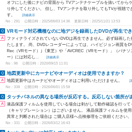
オフにした後にナビの背面から TVアンテナケーブルを抜いてから
り外してください。 但し、TVアンテナを取り外してもTVが視聴
す。
詳細表示
No：291
公開日時：2025/06/03 14:36
更新日時：2025/11/21 13:53
VRモード対応機種なのに地デジを録画したDVDが再生で
ファィナライズされていないDVDは再生できません。必ず録画し
たします。 尚、DVDレコーダーによっては、ハイビジョン画質をDVDに
Rec（VRモード）｣（東芝）や「AVCREC（VRモード）」（パナ
ー）には対応し...
詳細表示
No：96
公開日時：2020/09/15 11:01
地図更新中にカーナビやオーディオは使用できますか？
地図更新中はカーナビやオーディオはご利用いただけません。
No：338
公開日時：2026/06/01 15:58
タッチパネルの異なる場所が反応する。反応しない箇所が
液晶保護フィルムを使用している場合は剥がして動作確認を行って
（キャリブレーション）はございません。 液晶保護フィルムを使
異常と判断された場合は ご購入店様へ点検修理をご依頼ください
No：331
公開日時：2026/03/12 16:43