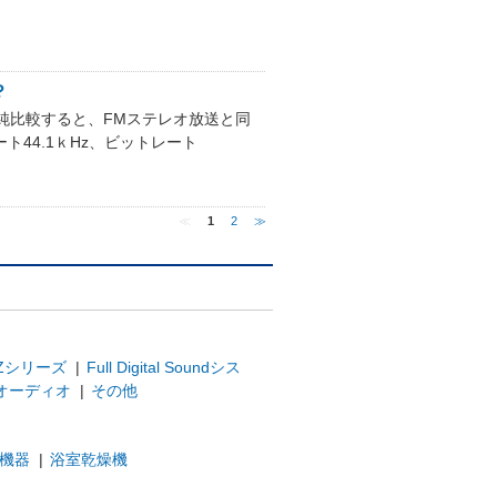
？
単純比較すると、FMステレオ放送と同
ト44.1ｋHz、ビットレート
≪
1
2
≫
Zシリーズ
|
Full Digital Soundシス
オーディオ
|
その他
機器
|
浴室乾燥機