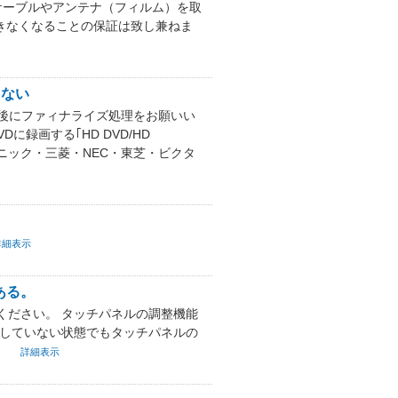
ケーブルやアンテナ（フィルム）を取
できなくなることの保証は致し兼ねま
きない
た後にファィナライズ処理をお願いい
録画する｢HD DVD/HD
ソニック・三菱・NEC・東芝・ビクタ
詳細表示
ある。
ください。 タッチパネルの調整機能
用していない状態でもタッチパネルの
。
詳細表示