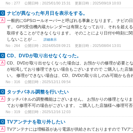
No：277
公開日時：2025/01/30 15:31
更新日時：2025/09/19 10:03
ナビが異なった年月日を表示をする。
一般的にGPSロールオーバーと呼ばれる事象となります。 ナビの日
す。 GPS受信機内蔵カレンダーは有限となっており、それを超え
取得することができなくなります。 そのことにより日付や時刻に
しないことが ...
詳細表示
No：264
公開日時：2024/05/28 09:21
更新日時：2025/08/04 13:01
CD、DVDが取り出せなくなった。
CD、DVDが取り出せなくなった場合は、お預かりの修理が必要と
が枯渇しており修理できない場合もございますので ご購入した店
い。 修理ができない場合は、CD、DVDの取り出しのみ可能かも
No：316
公開日時：2025/12/11 09:54
タッチパネル調整を行いたい
タッチパネルの調整機能はございません。 お預かりの修理となり
ており修理不可の場合がございます。 ご購入した店舗様へ修理可
No：319
公開日時：2025/12/16 12:03
TVアンテナを取り外したい
TVアンテナには増幅器があり電源が供給されておりますので TV