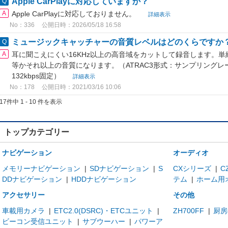
Apple CarPlayに対応していますか？
Apple CarPlayに対応しておりません。
詳細表示
No：336
公開日時：2026/05/18 16:58
ミュージックキャッチャーの音質レベルはどのくらですか
耳に聞こえにくい16KHz以上の高音域をカットして録音します。
等かそれ以上の音質になります。（ATRAC3形式：サンプリングレー
132kbps固定）
詳細表示
No：178
公開日時：2021/03/16 10:06
17件中 1 - 10 件を表示
トップカテゴリー
ナビゲーション
オーディオ
メモリーナビゲーション
|
SDナビゲーション
|
S
CXシリーズ
|
C
DDナビゲーション
|
HDDナビゲーション
テム
|
ホーム用
アクセサリー
その他
車載用カメラ
|
ETC2.0(DSRC)・ETCユニット
|
ZH700FF
|
厨房
ビーコン受信ユニット
|
サブウーハー
|
パワーア