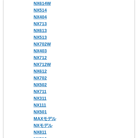
NX614W
NX514
NX404
NX713
NX613
NX513
NX702W
NX403
NX712
NX712W
NX612
NX702
NX502
NX711
NX311
NX111
NX501
MAXモデル
NXモデル
NX811