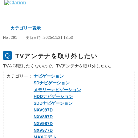
カテゴリー表示
No : 291
更新日時 : 2025/11/21 13:53
TVアンテナを取り外したい
TVを視聴したくないので、TVアンテナを取り外したい。
カテゴリー：
ナビゲーション
SDナビゲーション
メモリーナビゲーション
HDDナビゲーション
SDDナビゲーション
NXV997D
NXV897D
NXV987D
NXV977D
MAXモデル