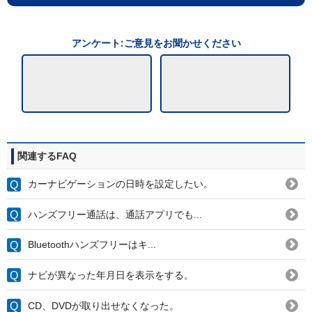
アンケート:ご意見をお聞かせください
関連するFAQ
カーナビゲーションの日時を設定したい。
ハンズフリー通話は、通話アプリでも...
Bluetoothハンズフリーはキ...
ナビが異なった年月日を表示をする。
CD、DVDが取り出せなくなった。