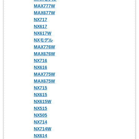
MAX777W
MAX677W
NX717
NX617
NX617W
NXモデル
MAX776W
MAX676W
NX716
NX616
MAX775W
MAX675W
NX715
NX615
NX615W
NX515
NX505
NX714
NX714W
NX614