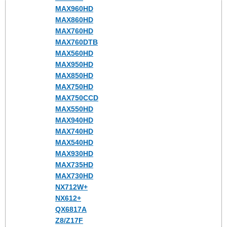
MAX960HD
MAX860HD
MAX760HD
MAX760DTB
MAX560HD
MAX950HD
MAX850HD
MAX750HD
MAX750CCD
MAX550HD
MAX940HD
MAX740HD
MAX540HD
MAX930HD
MAX735HD
MAX730HD
NX712W+
NX612+
QX6817A
Z8/Z17F