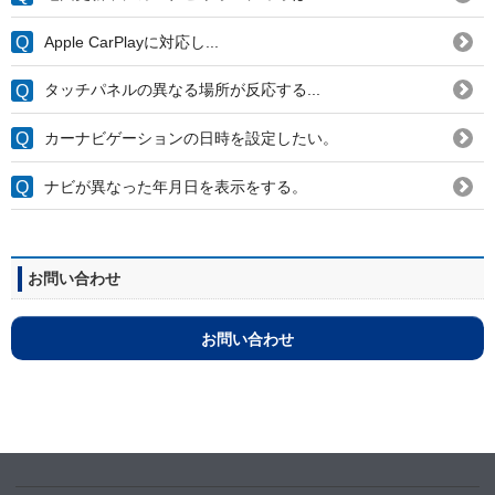
Apple CarPlayに対応し...
タッチパネルの異なる場所が反応する...
カーナビゲーションの日時を設定したい。
ナビが異なった年月日を表示をする。
お問い合わせ
お問い合わせ