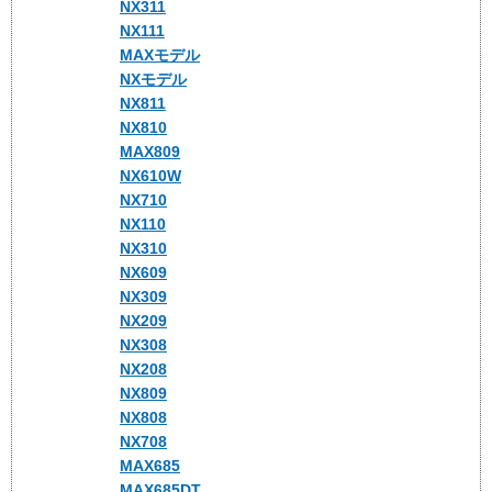
NX311
NX111
MAXモデル
NXモデル
NX811
NX810
MAX809
NX610W
NX710
NX110
NX310
NX609
NX309
NX209
NX308
NX208
NX809
NX808
NX708
MAX685
MAX685DT