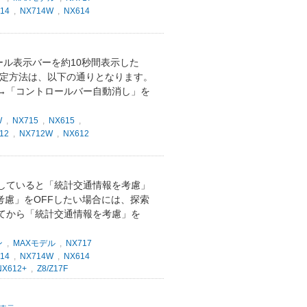
14
,
NX714W
,
NX614
ール表示バーを約10秒間表示した
設定方法は、以下の通りとなります。
→「コントロールバー自動消し」を
W
,
NX715
,
NX615
,
12
,
NX712W
,
NX612
していると「統計交通情報を考慮」
考慮」をOFFしたい場合には、探索
てから「統計交通情報を考慮」を
ン
,
MAXモデル
,
NX717
14
,
NX714W
,
NX614
NX612+
,
Z8/Z17F