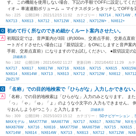
す。 この機能を使用しない場合、下記の手順でOFFに設定してくださ
ィオ→ 車速連動ボリューム → マイナスボタンをタッチしてOFFを選
No：225
公開日時：2021/12/15 11:02
カテゴリー：
NX714
,
NX714W
,
NX713
,
NX613
,
NX712
,
NX712W
,
NX612
,
NX712W+
,
NX612+
初めて行く所なのできめ細かくルート案内させたい。
初期設定では、音声案内が3回（約300m、交差点手前、交差点直
ートガイドさせたい場合には「親切設定」をONにしますと音声案内が
手前、交差点直前）になりますのでお試しください。 ●親切設定の設定
詳細表示
No：182
公開日時：2021/04/02 11:27
更新日時：2021/04/02 11:29
カテ
NX717
,
NX617
,
NX617W
,
NX716
,
NX616
,
NX715
,
NX615
,
NX615
NX614
,
NX614W
,
NX713
,
NX613
,
NX712
,
NX712W
,
NX612
,
NX71
Z8/Z17F
「名称」での目的地検索で「ひらがな」入力しかできない
「名称」での目的地検索は「ひらがな」入力のみとなります。 ま
「っ」「ゃ」「ゅ」「ょ」のような小文字の 入力もできません。 
りおんしようがつこう」と入力します。
詳細表示
No：309
公開日時：2025/10/23 15:12
カテゴリー：
SDナビゲーション
,
MAXモデル
,
MAX777W
,
MAX677W
,
NX717
,
NX617
,
NX617W
,
NXモ
MAX676W
,
NX716
,
NX616
,
MAX775W
,
MAX675W
,
NX715
,
NX615
NX714W
,
NX614
,
NX614W
,
NX713
,
NX613
,
NX712
,
NX712W
,
NX6