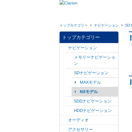
トップカテゴリー
>
ナビゲーション
>
SD
トップカテゴリー
ナビゲーション
メモリーナビゲーショ
ン
SDナビゲーション
MAXモデル
NXモデル
SDDナビゲーション
HDDナビゲーション
オーディオ
アクセサリー