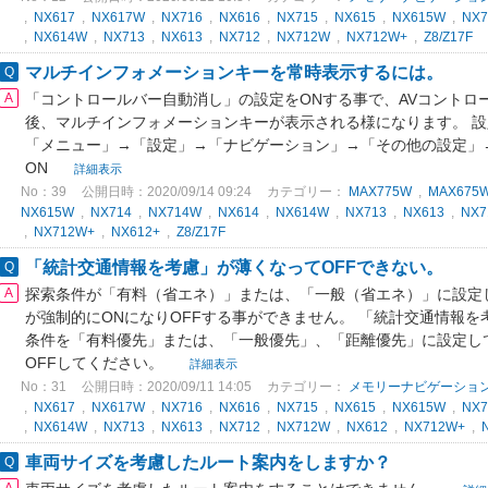
,
NX617
,
NX617W
,
NX716
,
NX616
,
NX715
,
NX615
,
NX615W
,
NX7
,
NX614W
,
NX713
,
NX613
,
NX712
,
NX712W
,
NX712W+
,
Z8/Z17F
マルチインフォメーションキーを常時表示するには。
「コントロールバー自動消し」の設定をONする事で、AVコントロ
後、マルチインフォメーションキーが表示される様になります。 
「メニュー」→「設定」→「ナビゲーション」→「その他の設定」
ON
詳細表示
No：39
公開日時：2020/09/14 09:24
カテゴリー：
MAX775W
,
MAX675
NX615W
,
NX714
,
NX714W
,
NX614
,
NX614W
,
NX713
,
NX613
,
NX7
,
NX712W+
,
NX612+
,
Z8/Z17F
「統計交通情報を考慮」が薄くなってOFFできない。
探索条件が「有料（省エネ）」または、「一般（省エネ）」に設定
が強制的にONになりOFFする事ができません。 「統計交通情報を
条件を「有料優先」または、「一般優先」、「距離優先」に設定し
OFFしてください。
詳細表示
No：31
公開日時：2020/09/11 14:05
カテゴリー：
メモリーナビゲーショ
,
NX617
,
NX617W
,
NX716
,
NX616
,
NX715
,
NX615
,
NX615W
,
NX7
,
NX614W
,
NX713
,
NX613
,
NX712
,
NX712W
,
NX612
,
NX712W+
,
車両サイズを考慮したルート案内をしますか？