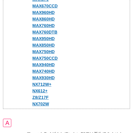
MAX670CCD
MAX960HD
MAX860HD
MAX760HD
MAX760DTB
MAX950HD
MAX850HD
MAX750HD
MAX750CCD
MAX940HD
MAX740HD
MAX930HD
NX712W+
NX612+
Z8/Z17F
NX702W