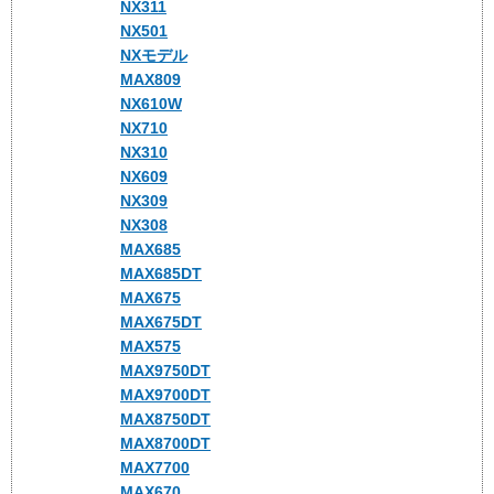
NX311
NX501
NXモデル
MAX809
NX610W
NX710
NX310
NX609
NX309
NX308
MAX685
MAX685DT
MAX675
MAX675DT
MAX575
MAX9750DT
MAX9700DT
MAX8750DT
MAX8700DT
MAX7700
MAX670