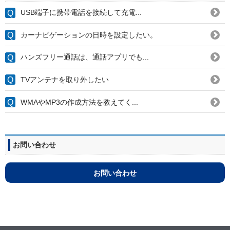
USB端子に携帯電話を接続して充電...
カーナビゲーションの日時を設定したい。
ハンズフリー通話は、通話アプリでも...
TVアンテナを取り外したい
WMAやMP3の作成方法を教えてく...
お問い合わせ
お問い合わせ