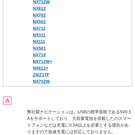
NX712W
NX612
NX702
NX502
NX711
NX311
NX111
NX501
NX710
NX712W+
NX612+
Z8/Z17F
NX702W
弊社製ナビゲーションは、USBの標準規格である5V0.5
Aをサポートしており、大容量電池を搭載したのスマー
トフォンなどは充電に0.5A以上を必要とする場合があ
りますので急速充電には対応しておりません。