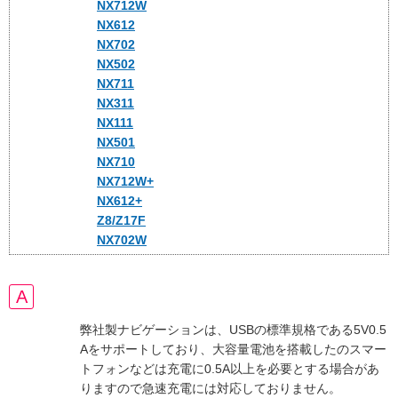
NX712W
NX612
NX702
NX502
NX711
NX311
NX111
NX501
NX710
NX712W+
NX612+
Z8/Z17F
NX702W
弊社製ナビゲーションは、USBの標準規格である5V0.5
Aをサポートしており、大容量電池を搭載したのスマー
トフォンなどは充電に0.5A以上を必要とする場合があ
りますので急速充電には対応しておりません。