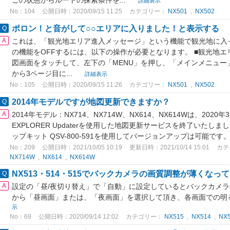
この状態からルートの探索条件を...
詳細表示
No：104
公開日時：2020/09/15 11:25
カテゴリー：
NX501
,
NX502
ポロン！と音がして○○エリアに入りました！と表示する
これは、「観光地エリア進入メッセージ」という機能で観光地に入
の機能をOFFするには、以下の操作が必要となります。 ■観光地エ
図画面をタッチして、左下の「MENU」を押し、「メインメニュー
から3ページ目に...
詳細表示
No：105
公開日時：2020/09/15 11:26
カテゴリー：
NX501
,
NX502
2014年モデルですが地図更新できますか？
2014年モデル：NX714、NX714W、NX614、NX614Wは、2020
EXPLORER Updaterを使用した地図更新サービスを終了いたし
ップキット QSV-800-591を使用してバージョンアップは可能です。 .
No：209
公開日時：2021/10/05 10:19
更新日時：2021/10/14 15:01
カテ
NX714W
,
NX614
,
NX614W
NX513・514・515でバックカメラの画質調整が薄くな
設定の「昼/夜切り替え」で「自動」に設定しているとバックカメ
から「昼画面」または、「夜画面」を選択して頂き、各画面での明
示
No：69
公開日時：2020/09/14 12:02
カテゴリー：
NX515
,
NX514
,
NX