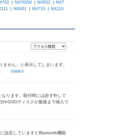
X702
|
NX702W
|
NX502
|
NX7
X111
|
NX501
|
NX710
|
NX110
ありません」と表示してしまいます。
い。
詳細表示
ジとなります。取付時には必ず外して
DやDVDディスクが最後まで挿入で
に設定していますとBluetooth機能