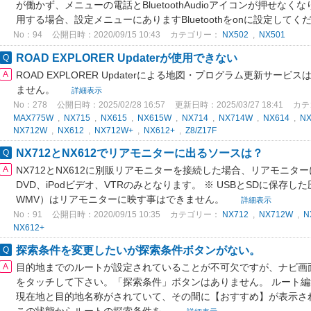
が働かず、メニューの電話とBluetoothAudioアイコンが押せなくなります
用する場合、設定メニューにありますBluetoothをonに設定してく
No：94
公開日時：2020/09/15 10:43
カテゴリー：
NX502
,
NX501
ROAD EXPLORER Updaterが使用できない
ROAD EXPLORER Updaterによる地図・プログラム更新サ
ません。
詳細表示
No：278
公開日時：2025/02/28 16:57
更新日時：2025/03/27 18:41
カテ
MAX775W
,
NX715
,
NX615
,
NX615W
,
NX714
,
NX714W
,
NX614
,
N
NX712W
,
NX612
,
NX712W+
,
NX612+
,
Z8/Z17F
NX712とNX612でリアモニターに出るソースは？
NX712とNX612に別販リアモニターを接続した場合、リアモニタ
DVD、iPodビデオ、VTRのみとなります。 ※ USBとSDに保存し
WMV）はリアモニターに映す事はできません。
詳細表示
No：91
公開日時：2020/09/15 10:35
カテゴリー：
NX712
,
NX712W
,
N
NX612+
探索条件を変更したいが探索条件ボタンがない。
目的地までのルートが設定されていることが不可欠ですが、ナビ画
をタッチして下さい。「探索条件」ボタンはありません。 ルート
現在地と目的地名称がされていて、その間に【おすすめ】が表示さ