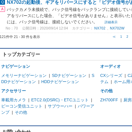
NX702の起動後、ギアをリバースにすると「ビデオ信号
バックカメラ未接続で、バック信号線をバックランプに接続していると、
アをリバースにした場合、「ビデオ信号がありません」と表示いた
には、バック信号線は、接続しないでください。
詳細表示
No：70
公開日時：2020/09/14 12:04
カテゴリー：
NX702
,
NX702W
121件中 21 - 30 件を表示
≪
1
2
トップカテゴリー
ナビゲーション
オーディオ
メモリーナビゲーション
|
SDナビゲーション
|
S
CXシリーズ
|
C
DDナビゲーション
|
HDDナビゲーション
テム
|
ホーム用
アクセサリー
その他
車載用カメラ
|
ETC2.0(DSRC)・ETCユニット
|
ZH700FF
|
厨房
ビーコン受信ユニット
|
サブウーハー
|
パワーア
ンプ
|
その他
お問い合わせ