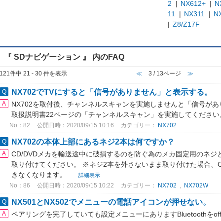
2
|
NX612+
|
N
11
|
NX311
|
N
|
Z8/Z17F
『 SDナビゲーション 』 内のFAQ
121件中 21 - 30 件を表示
≪
3 / 13ページ
≫
NX702でTVにすると「信号がありません」と表示する。
NX702を取付後、チャンネルスキャンを実施しませんと「信号が
取扱説明書22ページの「チャンネルスキャン」を実施してくださ
No：82
公開日時：2020/09/15 10:16
カテゴリー：
NX702
NX702の本体上部にあるネジ2本は何ですか？
CD/DVDメカを輸送途中に破損するのを防ぐ為のメカ固定用のネ
取り付けてください。 ※ネジ2本を外さないまま取り付けた場合、C
きなくなります。
詳細表示
No：86
公開日時：2020/09/15 10:22
カテゴリー：
NX702
,
NX702W
NX501とNX502でメニューの電話アイコンが押せない。
ペアリングを完了していても設定メニューにありますBluetoothをoff