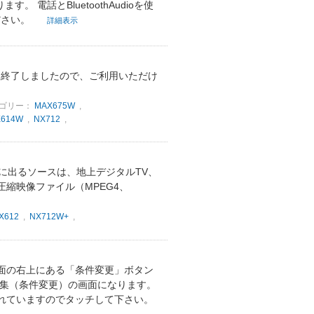
。 電話とBluetoothAudioを使
ださい。
詳細表示
ービスは終了しましたので、ご利用いただけ
ゴリー：
MAX675W
,
X614W
,
NX712
,
ーに出るソースは、地上デジタルTV、
た圧縮映像ファイル（MPEG4、
X612
,
NX712W+
,
面の右上にある「条件変更」ボタン
編集（条件変更）の画面になります。
れていますのでタッチして下さい。