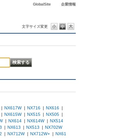
GlobalSite
企業情報
文字サイズ変更
|
NX617W
|
NX716
|
NX616
|
|
NX615W
|
NX515
|
NX505
|
W
|
NX614
|
NX614W
|
NX514
3
|
NX613
|
NX513
|
NX702W
2
|
NX712W
|
NX712W+
|
NX61