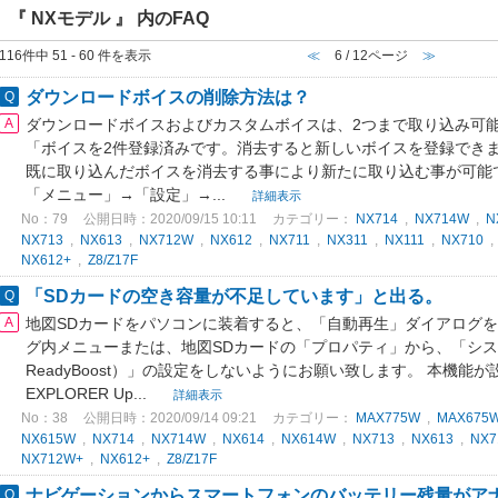
『 NXモデル 』 内のFAQ
116件中 51 - 60 件を表示
≪
6 / 12ページ
≫
ダウンロードボイスの削除方法は？
ダウンロードボイスおよびカスタムボイスは、2つまで取り込み可
「ボイスを2件登録済みです。消去すると新しいボイスを登録できま
既に取り込んだボイスを消去する事により新たに取り込む事が可能
「メニュー」→「設定」→...
詳細表示
No：79
公開日時：2020/09/15 10:11
カテゴリー：
NX714
,
NX714W
,
N
NX713
,
NX613
,
NX712W
,
NX612
,
NX711
,
NX311
,
NX111
,
NX710
NX612+
,
Z8/Z17F
「SDカードの空き容量が不足しています」と出る。
地図SDカードをパソコンに装着すると、「自動再生」ダイアログを
グ内メニューまたは、地図SDカードの「プロパティ」から、「システ
ReadyBoost）」の設定をしないようにお願い致します。 本機能
EXPLORER Up...
詳細表示
No：38
公開日時：2020/09/14 09:21
カテゴリー：
MAX775W
,
MAX675
NX615W
,
NX714
,
NX714W
,
NX614
,
NX614W
,
NX713
,
NX613
,
NX7
NX712W+
,
NX612+
,
Z8/Z17F
ナビゲーションからスマートフォンのバッテリー残量がア