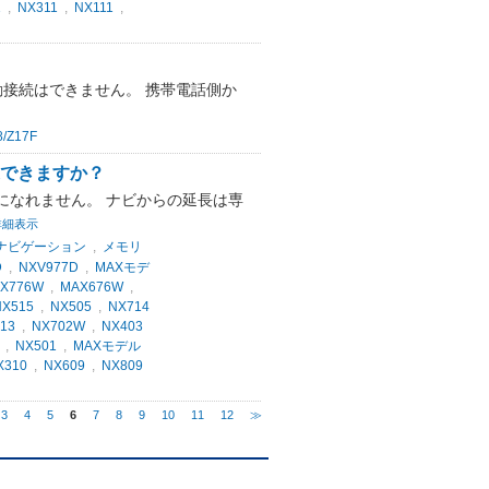
1
,
NX311
,
NX111
,
の自動接続はできません。 携帯電話側か
8/Z17F
続できますか？
になれません。 ナビからの延長は専
詳細表示
Dナビゲーション
,
メモリ
D
,
NXV977D
,
MAXモデ
X776W
,
MAX676W
,
NX515
,
NX505
,
NX714
13
,
NX702W
,
NX403
,
NX501
,
MAXモデル
X310
,
NX609
,
NX809
3
4
5
6
7
8
9
10
11
12
≫