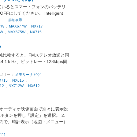
加入しているとスマートフォンのバッテリ
てください。 Intelligent
.
詳細表示
7W
,
MAX677W
,
NX717
5W
,
MAX675W
,
NX715
？
単純比較すると、FMステレオ放送と同
1ｋHz、ビットレート128kbps固
ゴリー：
メモリーナビゲ
X715
,
NX615
,
12
,
NX712W
,
NX612
ー時とオーディオ映像画面で別々に表示設
ボタンを押し「設定」を選択。 2.
すので、時計表示（地図・メニュー）
111