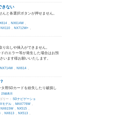
できない
せんと各選択ボタンが押せません。
X614
,
NX614W
,
,
NX110
,
NX712W+
,
の取り出しや挿入ができません。
-CASカードのエラー等が発生した場合はお預
ださいます様お願いいたします。
NX714W
,
NX614
,
？
ータ用SDカードを紛失したり破損し
詳細表示
ゴリー：
SDナビゲーショ
NXモデル
,
MAX776W
,
,
NX615W
,
NX515
,
3
,
NX613
,
NX513
,