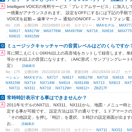
Intelligent VOICEの有料サービス「プレミアムサービス」に
ー残量がアナウンスされます。 設定をOFFにするには下記の手順でOFFにし
VOICEを起動→ 歯車マーク→ 通知のON/OFF→ スマートフォン電..
No：236
公開日時：2022/06/03 13:40
カテゴリー：
MAXモデル
,
MAX77
,
NX617
,
NX617W
,
MAX776W
,
MAX676W
,
NX716
,
NX616
,
MAX77
,
NX615
,
NX615W
ミュージックキャッチャーの音質レベルはどのくらですか
耳に聞こえにくい16KHz以上の高音域をカットして録音します。
等かそれ以上の音質になります。（AAC形式：サンプリングレート44.
定）
詳細表示
No：175
公開日時：2021/03/16 10:06
更新日時：2021/03/16 10:27
カテ
ーション
,
MAXモデル
,
NX717
,
NX617
,
NX617W
,
NX716
,
NX616
,
N
NX615W
,
NX714
,
NX714W
,
NX614
,
NX614W
,
NX713
,
NX613
,
NX7
,
NX711
,
NX311
,
NX710
,
NX712W+
,
NX612+
,
Z8/Z17F
常時時計表示する事はできませんか？
2011年モデルのNX711、NX311、NX111から、地図・メニュ
定する事が可能です。 設定方法は以下の通りです。 1.ドアマークの
「その他設定」を押し「時計」を選択。 3.時計の設定画面が出ま
お...
詳細表示
No：101
公開日時：2020/09/15 11:13
カテゴリー：
NX711
,
NX311
,
NX