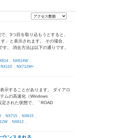
能で、3つ目を取り込もうとすると、
す」と表示されます。 その場合、
です。 消去方法は以下の通りです。
X614
,
NX614W
,
,
NX110
,
NX712W+
,
表示することがあります。 ダイアロ
ムの高速化（Windows
が設定された状態で、「ROAD
W
,
NX715
,
NX615
,
12W
,
NX612
,
ナウンスされる。