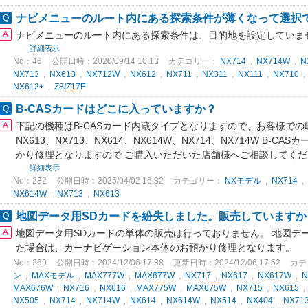
ナビメニューのルート内にある探索条件が薄くなって選択
ナビメニューのルート内にある探索条件は、目的地を設定していま
詳細表示
No：46
公開日時：2020/09/14 10:13
カテゴリー：
NX714
,
NX714W
,
N
NX713
,
NX613
,
NX712W
,
NX612
,
NX711
,
NX311
,
NX111
,
NX710
NX612+
,
Z8/Z17F
B-CASカードはどこに入っていますか？
下記の機種はB-CASカード内蔵タイプとなりますので、お客様で
NX613、NX713、NX614、NX614W、NX714、NX714W B
かり修理となりますので ご購入いただいた店舗様へご相談してく
詳細表示
No：282
公開日時：2025/04/02 16:32
カテゴリー：
NXモデル
,
NX714
,
NX614W
,
NX713
,
NX613
地図データ用SDカードを紛失しました。販売していますか
地図データ用SDカードの単体の販売は行っておりません。 地図デ
た場合は、カーナビゲーション本体のお預かり修理となります。
No：269
公開日時：2024/12/06 17:38
更新日時：2024/12/06 17:52
カテ
ン
,
MAXモデル
,
MAX777W
,
MAX677W
,
NX717
,
NX617
,
NX617W
,
MAX676W
,
NX716
,
NX616
,
MAX775W
,
MAX675W
,
NX715
,
NX615
NX505
,
NX714
,
NX714W
,
NX614
,
NX614W
,
NX514
,
NX404
,
NX71