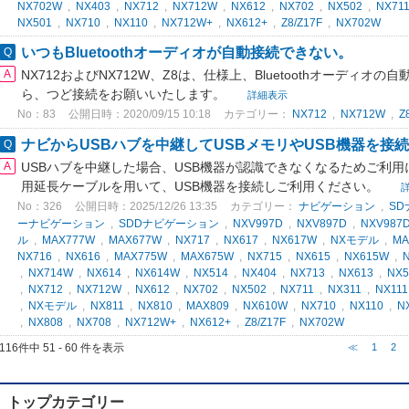
NX702W
,
NX403
,
NX712
,
NX712W
,
NX612
,
NX702
,
NX502
,
NX71
NX501
,
NX710
,
NX110
,
NX712W+
,
NX612+
,
Z8/Z17F
,
NX702W
いつもBluetoothオーディオが自動接続できない。
NX712およびNX712W、Z8は、仕様上、Bluetoothオーディオ
ら、つど接続をお願いいたします。
詳細表示
No：83
公開日時：2020/09/15 10:18
カテゴリー：
NX712
,
NX712W
,
Z
ナビからUSBハブを中継してUSBメモリやUSB機器を接
USBハブを中継した場合、USB機器が認識できなくなるためご利用
用延長ケーブルを用いて、USB機器を接続しご利用ください。
No：326
公開日時：2025/12/26 13:35
カテゴリー：
ナビゲーション
,
S
ーナビゲーション
,
SDDナビゲーション
,
NXV997D
,
NXV897D
,
NXV987
ル
,
MAX777W
,
MAX677W
,
NX717
,
NX617
,
NX617W
,
NXモデル
,
MA
NX716
,
NX616
,
MAX775W
,
MAX675W
,
NX715
,
NX615
,
NX615W
,
,
NX714W
,
NX614
,
NX614W
,
NX514
,
NX404
,
NX713
,
NX613
,
NX5
,
NX712
,
NX712W
,
NX612
,
NX702
,
NX502
,
NX711
,
NX311
,
NX111
,
NXモデル
,
NX811
,
NX810
,
MAX809
,
NX610W
,
NX710
,
NX110
,
N
,
NX808
,
NX708
,
NX712W+
,
NX612+
,
Z8/Z17F
,
NX702W
116件中 51 - 60 件を表示
≪
1
2
トップカテゴリー