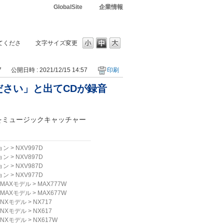
GlobalSite
企業情報
てくださ
文字サイズ変更
7
公開日時 : 2021/12/15 14:57
印刷
さい」と出てCDが録音
をミュージックキャッチャー
ョン
>
NXV997D
ョン
>
NXV897D
ョン
>
NXV987D
ョン
>
NXV977D
MAXモデル
>
MAX777W
MAXモデル
>
MAX677W
NXモデル
>
NX717
NXモデル
>
NX617
NXモデル
>
NX617W