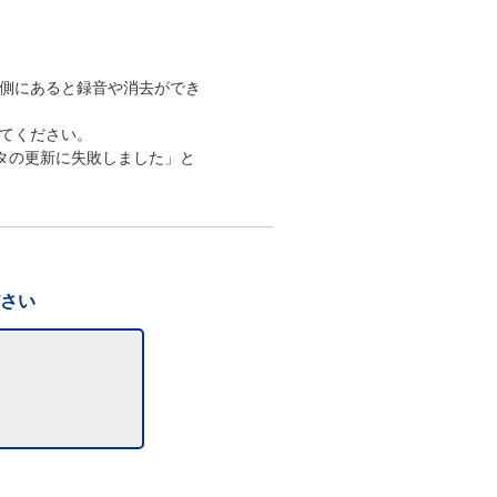
K側にあると録音や消去ができ
してください。
タの更新に失敗しました」と
ださい