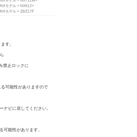
NXモデル
>
NX712W+
NXモデル
>
NX612+
NXモデル
>
Z8/Z17F
ります。
ら
込み禁止ロックに
れる可能性がありますので
ーナビに戻してください。
る可能性があります。