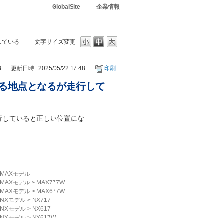
GlobalSite
企業情報
している
文字サイズ変更
8
更新日時 : 2025/05/22 17:48
印刷
る地点となるが走行して
行していると正しい位置にな
MAXモデル
MAXモデル
>
MAX777W
MAXモデル
>
MAX677W
NXモデル
>
NX717
NXモデル
>
NX617
NXモデル
>
NX617W