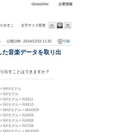
GlobalSite
企業情報
取り出すこ
文字サイズ変更
1
公開日時 : 2024/12/10 11:32
印刷
した音楽データを取り出
取り出すことはできますか？
>
MAXモデル
>
NXモデル
>
NXモデル
>
NX811
>
NXモデル
>
NX810
>
MAXモデル
>
MAX809
>
NXモデル
>
NX809
>
NXモデル
>
NX808
>
NXモデル
>
NX708
>
MAXモデル
>
MAX685