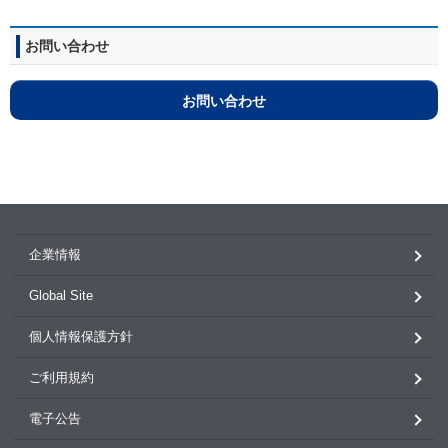
お問い合わせ
お問い合わせ
企業情報
Global Site
個人情報保護方針
ご利用規約
電子公告