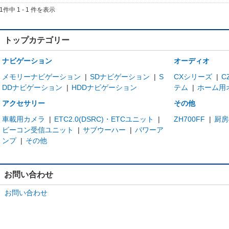
1件中 1 - 1 件を表示
トップカテゴリー
ナビゲーション
オーディオ
メモリーナビゲーション
|
SDナビゲーション
|
S
CXシリーズ
|
C
DDナビゲーション
|
HDDナビゲーション
テム
|
ホーム用
アクセサリー
その他
車載用カメラ
|
ETC2.0(DSRC)・ETCユニット
|
ZH700FF
|
厨房
ビーコン受信ユニット
|
サブウーハー
|
パワーア
ンプ
|
その他
お問い合わせ
お問い合わせ