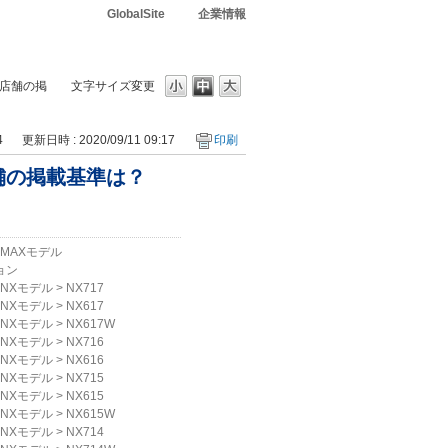
GlobalSite
企業情報
店舗の掲
文字サイズ変更
4
更新日時 : 2020/09/11 09:17
印刷
舗の掲載基準は？
MAXモデル
ョン
NXモデル
>
NX717
NXモデル
>
NX617
NXモデル
>
NX617W
NXモデル
>
NX716
NXモデル
>
NX616
NXモデル
>
NX715
NXモデル
>
NX615
NXモデル
>
NX615W
NXモデル
>
NX714