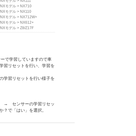
NXモデル
>
NX111
NXモデル
>
NX710
NXモデル
>
NX110
NXモデル
>
NX712W+
NXモデル
>
NX612+
NXモデル
>
Z8/Z17F
サーで学習していますので車
学習リセットを行い、学習を
の学習リセットを行い様子を
 → センサーの学習リセッ
か？で「はい」を選択。