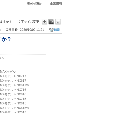
GlobalSite
企業情報
ますか？
文字サイズ変更
2
公開日時 : 2020/10/02 11:21
印刷
すか？
ョン
MAXモデル
NXモデル
>
NX717
NXモデル
>
NX617
NXモデル
>
NX617W
NXモデル
>
NX716
NXモデル
>
NX616
NXモデル
>
NX715
NXモデル
>
NX615
NXモデル
>
NX615W
NXモデル
>
NX515