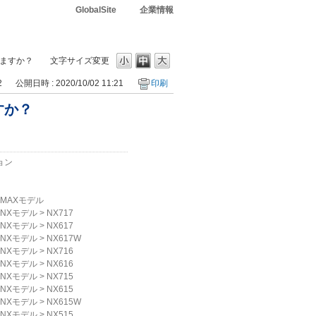
GlobalSite
企業情報
ますか？
文字サイズ変更
2
公開日時 : 2020/10/02 11:21
印刷
すか？
ョン
MAXモデル
NXモデル
>
NX717
NXモデル
>
NX617
NXモデル
>
NX617W
NXモデル
>
NX716
NXモデル
>
NX616
NXモデル
>
NX715
NXモデル
>
NX615
NXモデル
>
NX615W
NXモデル
>
NX515