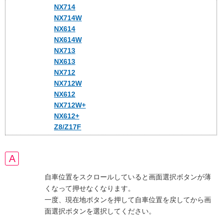
NX714
NX714W
NX614
NX614W
NX713
NX613
NX712
NX712W
NX612
NX712W+
NX612+
Z8/Z17F
自車位置をスクロールしていると画面選択ボタンが薄
くなって押せなくなります。
一度、現在地ボタンを押して自車位置を戻してから画
面選択ボタンを選択してください。