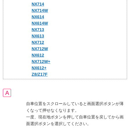
NX714
NX714W
NX614
NX614W
NX713
NX613
NX712
NX712W
NX612
NX712W+
NX612+
Z8/Z17F
自車位置をスクロールしていると画面選択ボタンが薄
くなって押せなくなります。
一度、現在地ボタンを押して自車位置を戻してから画
面選択ボタンを選択してください。