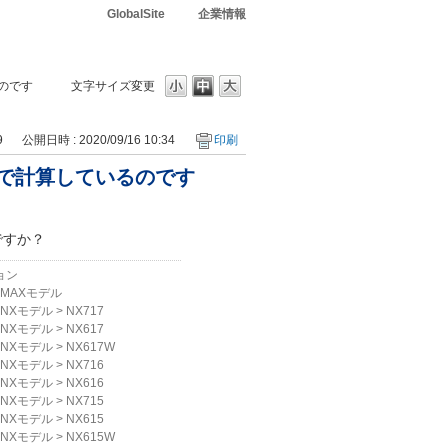
GlobalSite
企業情報
のです
文字サイズ変更
9
公開日時 : 2020/09/16 10:34
印刷
で計算しているのです
ですか？
ョン
MAXモデル
NXモデル
>
NX717
NXモデル
>
NX617
NXモデル
>
NX617W
NXモデル
>
NX716
NXモデル
>
NX616
NXモデル
>
NX715
NXモデル
>
NX615
NXモデル
>
NX615W