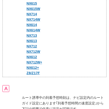
NX615
NX615W
NX714
NX714W
NX614
NX614W
NX713
NX613
NX712
NX712W
NX612
NX712W+
NX612+
Z8/Z17F
ルート誘導中の到着予想時刻は、ナビ設定内のルート
ガイド設定にあります｢到着予想時間の速度設定｣から
下記の範囲で任意に設定が可能です。