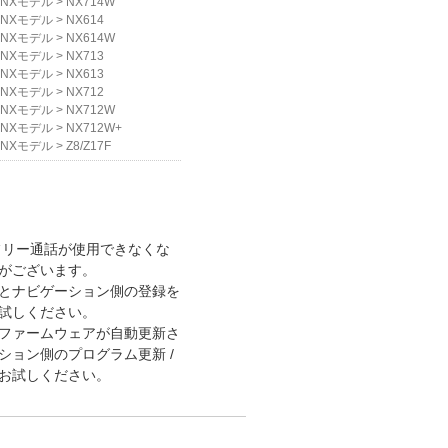
NXモデル
>
NX714W
NXモデル
>
NX614
NXモデル
>
NX614W
NXモデル
>
NX713
NXモデル
>
NX613
NXモデル
>
NX712
NXモデル
>
NX712W
NXモデル
>
NX712W+
NXモデル
>
Z8/Z17F
ズフリー通話が使用できなくな
がございます。
とナビゲーション側の登録を
試しください。
ファームウェアが自動更新さ
ョン側のプログラム更新 /
お試しください。