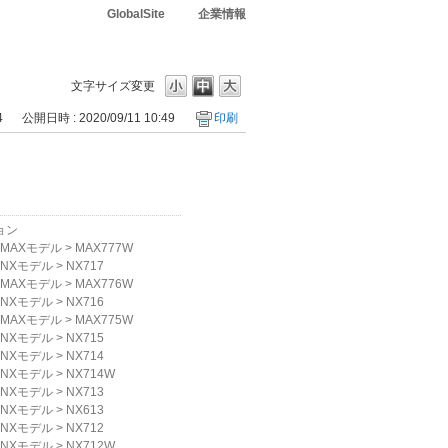
GlobalSite
企業情報
文字サイズ変更
4
公開日時 : 2020/09/11 10:49
印刷
？
ョン
MAXモデル
>
MAX777W
NXモデル
>
NX717
MAXモデル
>
MAX776W
NXモデル
>
NX716
MAXモデル
>
MAX775W
NXモデル
>
NX715
NXモデル
>
NX714
NXモデル
>
NX714W
NXモデル
>
NX713
NXモデル
>
NX613
NXモデル
>
NX712
NXモデル
>
NX712W