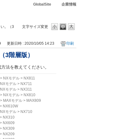
GlobalSite
企業情報
さい。（3
文字サイズ変更
9
更新日時 : 2020/10/05 14:23
印刷
（3階層版）
成方法を教えてください。
>
NXモデル
>
NX811
NXモデル
>
NX711
NXモデル
>
NX311
>
NXモデル
>
NX810
>
MAXモデル
>
MAX809
>
NX610W
NXモデル
>
NX710
>
NX310
>
NX609
>
NX309
>
NX209