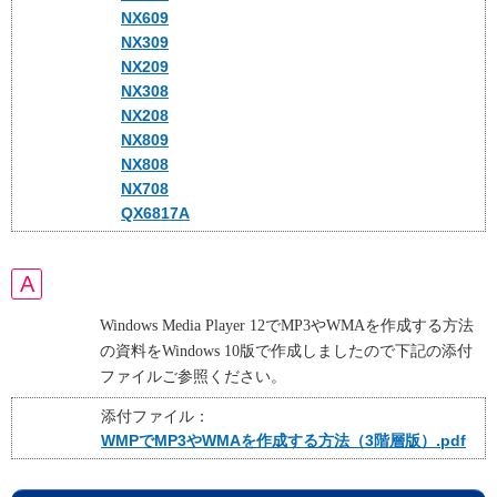
NX609
NX309
NX209
NX308
NX208
NX809
NX808
NX708
QX6817A
Windows Media Player 12
で
MP3
や
WMA
を作成する方法
の資料を
Windows 10
版で作成しましたので下記の添付
ファイルご参照ください。
添付ファイル：
WMPでMP3やWMAを作成する方法（3階層版）.pdf