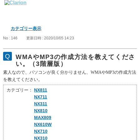
カテゴリー表示
No : 146
更新日時 : 2020/10/05 14:23
WMAやMP3の作成方法を教えてくださ
い。（3階層版）
素人なので、パソコンが良く分かりません、
WMA
や
MP3
の作成方法
を教えてください。
カテゴリー：
NX811
NX711
NX311
NX810
MAX809
NX610W
NX710
NX310