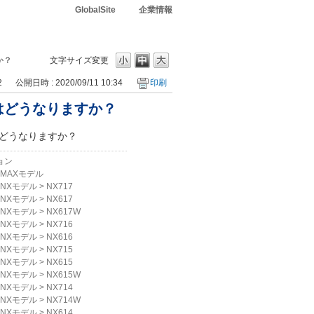
GlobalSite
企業情報
か？
文字サイズ変更
2
公開日時 : 2020/09/11 10:34
印刷
はどうなりますか？
どうなりますか？
ョン
MAXモデル
NXモデル
>
NX717
NXモデル
>
NX617
NXモデル
>
NX617W
NXモデル
>
NX716
NXモデル
>
NX616
NXモデル
>
NX715
NXモデル
>
NX615
NXモデル
>
NX615W
NXモデル
>
NX714
NXモデル
>
NX714W
NXモデル
>
NX614