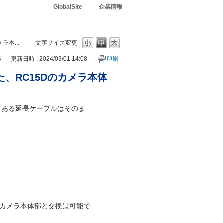
GlobalSite
企業情報
ラ本...
文字サイズ変更
4
更新日時 : 2024/03/01 14:08
印刷
した、RC15Dのカメラ本体
してある延長ケーブルはそのま
5Dのカメラ本体部と交換は可能で