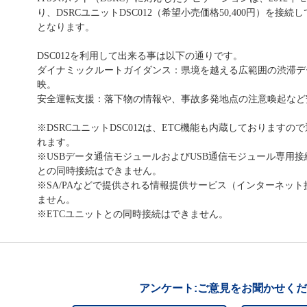
り、DSRCユニットDSC012（希望小売価格50,400円）を接続
となります。
DSC012を利用して出来る事は以下の通りです。
ダイナミックルートガイダンス：県境を越える広範囲の渋滞デ
映。
安全運転支援：落下物の情報や、事故多発地点の注意喚起など
※DSRCユニットDSC012は、ETC機能も内蔵しておりますの
れます。
※USBデータ通信モジュールおよびUSB通信モジュール専用接続ケー
との同時接続はできません。
※SA/PAなどで提供される情報提供サービス（インターネッ
ません。
※ETCユニットとの同時接続はできません。
アンケート:ご意見をお聞かせく