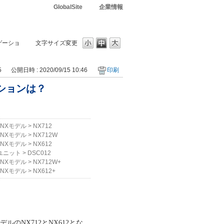
GlobalSite
企業情報
ゲーショ
文字サイズ変更
5
公開日時 : 2020/09/15 10:46
印刷
ーションは？
NXモデル
>
NX712
NXモデル
>
NX712W
NXモデル
>
NX612
Cユニット
>
DSC012
NXモデル
>
NX712W+
NXモデル
>
NX612+
ルのNX712とNX612とな