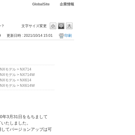
GlobalSite
企業情報
か？
文字サイズ変更
9
更新日時 : 2021/10/14 15:01
印刷
NXモデル
>
NX714
NXモデル
>
NX714W
NXモデル
>
NX614
NXモデル
>
NX614W
020年3月31日をもちまして
を終了いたしました。
使用してバージョンアップは可