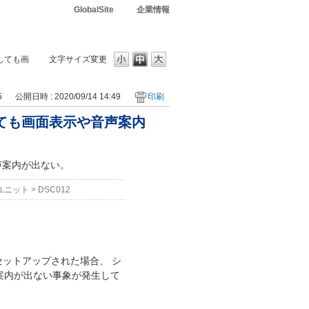
GlobalSite
企業情報
過しても画
文字サイズ変更
5
公開日時 : 2020/09/14 14:49
印刷
しても画面表示や音声案内
声案内が出ない。
Cユニット
>
DSC012
2をセットアップされた場合、 シ
案内が出ない事象が発生して