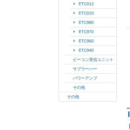
ETC012
ETC010
ETC980
ETC970
ETC960
ETC940
ビーコン受信ユニット
サブウーハー
パワーアンプ
その他
その他