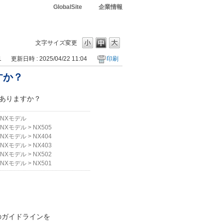
GlobalSite
企業情報
文字サイズ変更
1
更新日時 : 2025/04/22 11:04
印刷
すか？
ありますか？
NXモデル
NXモデル
>
NX505
NXモデル
>
NX404
NXモデル
>
NX403
NXモデル
>
NX502
NXモデル
>
NX501
メラのガイドラインを