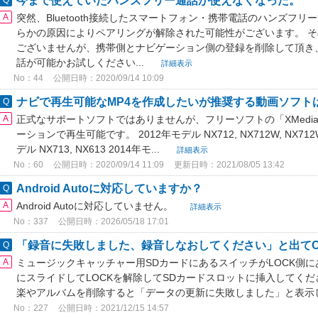
今まで使えていたハンズフリー通話が使えなくなった。
突然、Bluetooth接続したスマートフォン・携帯電話のハンズフ
らかの原因によりペアリングが解除された可能性がございます。 
ございませんが、携帯側とナビゲーション側の登録を削除して頂き
話が可能かお試しください...
詳細表示
No：44
公開日時：2020/09/14 10:09
ナビで再生可能なMP4を作成したいが推奨する動画ソフト
正式なサポートソフトではありませんが、フリーソフトの「XMedia 
ーションで再生可能です。 2012年モデル NX712, NX712W, NX712W+, 
デル NX713, NX613 2014年モ...
詳細表示
No：60
公開日時：2020/09/14 11:09
更新日時：2021/08/05 13:42
Android Autoに対応していますか？
Android Autoに対応していません。
詳細表示
No：337
公開日時：2026/05/18 17:01
「録音に失敗しました、録音しなおしてください」と出て
ミュージックキャッチャー用SDカードにあるスイッチがLOCK側に
にスライドしてLOCKを解除してSDカードスロットに挿入してくだ
楽やアルバムを削除すると「データの更新に失敗しました」と表示
No：227
公開日時：2021/12/15 14:57