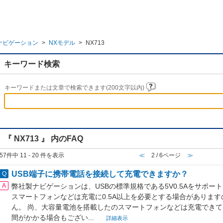
ナビゲーション
>
NXモデル
>
NX713
キーワード検索
キーワードまたは文章で検索できます(200文字以内)
『 NX713 』 内のFAQ
57件中 11 - 20 件を表示
≪
2 / 6ページ
≫
USB端子に携帯電話を接続して充電できますか？
弊社製ナビゲーションは、USBの標準規格である5V0.5Aをサポ
スマートフォンなどは充電に0.5A以上を必要とする場合がありま
ん。 尚、大容量電池を搭載したのスマートフォンなどは充電でき
間がかかる場合もござい...
詳細表示