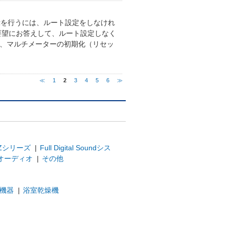
示を行うには、ルート設定をしなけれ
ご要望にお答えして、ルート設定しなく
尚、マルチメーターの初期化（リセッ
≪
1
2
3
4
5
6
≫
Zシリーズ
|
Full Digital Soundシス
オーディオ
|
その他
機器
|
浴室乾燥機