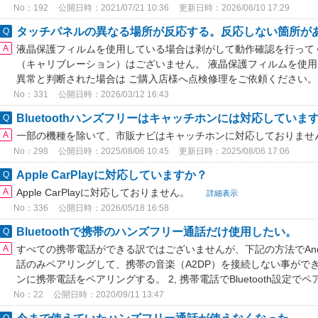
No：192
公開日時：2021/07/21 10:36
更新日時：2026/06/10 17:29
タッチパネルの異なる場所が反応する。反応しない箇所が
液晶保護フィルムを使用している場合は剥がして動作確認を行って
（キャリブレーション）はございません。 液晶保護フィルムを使
異常と判断された場合は ご購入店様へ点検修理をご依頼ください
No：331
公開日時：2026/03/12 16:43
Bluetoothハンズフリーはキャッチホンには対応していま
一部の機種を除いて、市販ナビはキャッチホンに対応しておりませ
No：298
公開日時：2025/08/06 10:45
更新日時：2025/08/06 17:06
Apple CarPlayに対応していますか？
Apple CarPlayに対応しておりません。
詳細表示
No：336
公開日時：2026/05/18 16:58
Bluetoothで携帯のハンズフリー通話だけ使用したい。
すべての携帯電話ができる訳ではございませんが、下記の方法でAnd
話のみペアリングして、携帯の音楽（A2DP）を接続しない事ができ
ンに携帯電話をペアリングする。 2, 携帯電話でBluetooth設定で
No：22
公開日時：2020/09/11 13:47