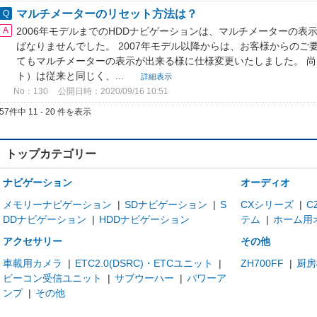
マルチメーターのリセット方法は？
2006年モデルまでのHDDナビゲーションは、マルチメーターの表
ばなりませんでした。 2007年モデル以降からは、お客様からの
てもマルチメーターの表示が出来る様に仕様変更いたしました。 
ト）は従来と同じく、...
詳細表示
No：130
公開日時：2020/09/16 10:51
57件中 11 - 20 件を表示
トップカテゴリー
ナビゲーション
オーディオ
メモリーナビゲーション
|
SDナビゲーション
|
S
CXシリーズ
|
C
DDナビゲーション
|
HDDナビゲーション
テム
|
ホーム用
アクセサリー
その他
車載用カメラ
|
ETC2.0(DSRC)・ETCユニット
|
ZH700FF
|
厨房
ビーコン受信ユニット
|
サブウーハー
|
パワーア
ンプ
|
その他