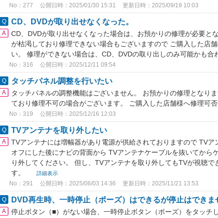
No：277
公開日時：2025/01/30 15:31
更新日時：2025/09/19 10:03
CD、DVDが取り出せなくなった。
CD、DVDが取り出せなくなった場合は、お預かりの修理が必要と
が枯渇しており修理できない場合もございますので ご購入した店
い。 修理ができない場合は、CD、DVDの取り出しのみ可能かも
No：316
公開日時：2025/12/11 09:54
タッチパネル調整を行いたい
タッチパネルの調整機能はございません。 お預かりの修理となり
ており修理不可の場合がございます。 ご購入した店舗様へ修理可
No：319
公開日時：2025/12/16 12:03
TVアンテナを取り外したい
TVアンテナには増幅器があり電源が供給されておりますので TV
オフにした後にナビの背面から TVアンテナケーブルを抜いてから
り外してください。 但し、TVアンテナを取り外してもTVが視聴
す。
詳細表示
No：291
公開日時：2025/06/03 14:36
更新日時：2025/11/21 13:53
DVD再生時、一時停止（ポーズ）はできるが停止はできま
停止ボタン（■）がない場合、一時停止ボタン（ポーズ）をタッチ