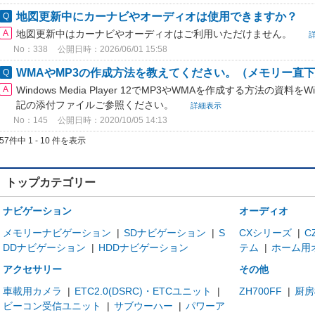
地図更新中にカーナビやオーディオは使用できますか？
地図更新中はカーナビやオーディオはご利用いただけません。
No：338
公開日時：2026/06/01 15:58
WMAやMP3の作成方法を教えてください。（メモリー直
Windows Media Player 12でMP3やWMAを作成する方法の資料
記の添付ファイルご参照ください。
詳細表示
No：145
公開日時：2020/10/05 14:13
57件中 1 - 10 件を表示
トップカテゴリー
ナビゲーション
オーディオ
メモリーナビゲーション
|
SDナビゲーション
|
S
CXシリーズ
|
C
DDナビゲーション
|
HDDナビゲーション
テム
|
ホーム用
アクセサリー
その他
車載用カメラ
|
ETC2.0(DSRC)・ETCユニット
|
ZH700FF
|
厨房
ビーコン受信ユニット
|
サブウーハー
|
パワーア