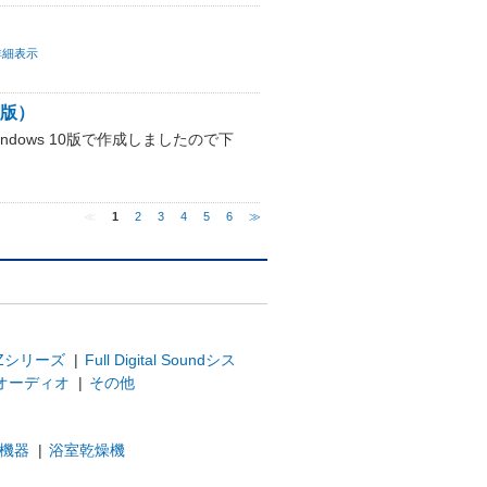
詳細表示
下版）
をWindows 10版で作成しましたので下
≪
1
2
3
4
5
6
≫
Zシリーズ
|
Full Digital Soundシス
オーディオ
|
その他
機器
|
浴室乾燥機