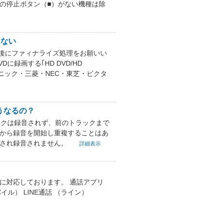
の停止ボタン（■）がない機種は除
きない
た後にファィナライズ処理をお願いい
録画する｢HD DVD/HD
ソニック・三菱・NEC・東芝・ビクタ
うなるの？
ックは録音されず、前のトラックまで
曲から録音を開始し重複することはあ
除され録音されません。
詳細表示
のみに対応しております。 通話アプリ
バイル） LINE通話 （ライン）