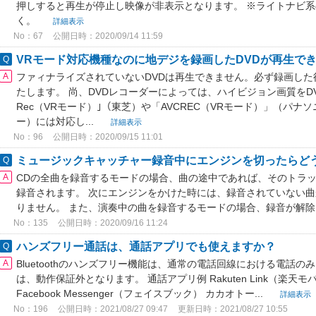
押しすると再生が停止し映像が非表示となります。 ※ライトナビ系
く。
詳細表示
No：67
公開日時：2020/09/14 11:59
VRモード対応機種なのに地デジを録画したDVDが再生で
ファィナライズされていないDVDは再生できません。必ず録画し
たします。 尚、DVDレコーダーによっては、ハイビジョン画質をDVDに
Rec（VRモード）｣（東芝）や「AVCREC（VRモード）」（パナ
ー）には対応し...
詳細表示
No：96
公開日時：2020/09/15 11:01
ミュージックキャッチャー録音中にエンジンを切ったらど
CDの全曲を録音するモードの場合、曲の途中であれば、そのトラ
録音されます。 次にエンジンをかけた時には、録音されていない
りません。 また、演奏中の曲を録音するモードの場合、録音が解
No：135
公開日時：2020/09/16 11:24
ハンズフリー通話は、通話アプリでも使えますか？
Bluetoothのハンズフリー機能は、通常の電話回線における電話
は、動作保証外となります。 通話アプリ例 Rakuten Link（楽天モ
Facebook Messenger（フェイスブック） カカオトー...
詳細表示
No：196
公開日時：2021/08/27 09:47
更新日時：2021/08/27 10:55