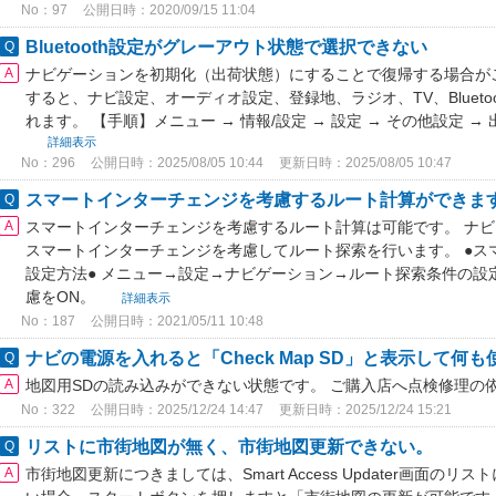
No：97
公開日時：2020/09/15 11:04
Bluetooth設定がグレーアウト状態で選択できない
ナビゲーションを初期化（出荷状態）にすることで復帰する場合が
すると、ナビ設定、オーディオ設定、登録地、ラジオ、TV、Blueto
れます。 【手順】メニュー → 情報/設定 → 設定 → その他設定 → 
詳細表示
No：296
公開日時：2025/08/05 10:44
更新日時：2025/08/05 10:47
スマートインターチェンジを考慮するルート計算ができま
スマートインターチェンジを考慮するルート計算は可能です。 ナ
スマートインターチェンジを考慮してルート探索を行います。 ●ス
設定方法● メニュー→設定→ナビゲーション→ルート探索条件の設
慮をON。
詳細表示
No：187
公開日時：2021/05/11 10:48
ナビの電源を入れると「Check Map SD」と表示して何
地図用SDの読み込みができない状態です。 ご購入店へ点検修理の
No：322
公開日時：2025/12/24 14:47
更新日時：2025/12/24 15:21
リストに市街地図が無く、市街地図更新できない。
市街地図更新につきましては、Smart Access Updater画面