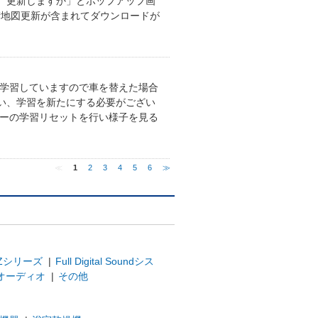
。更新しますか」とポップアップ画
街地図更新が含まれてダウンロードが
で学習していますので車を替えた場合
い、学習を新たにする必要がござい
サーの学習リセットを行い様子を見る
≪
1
2
3
4
5
6
≫
Zシリーズ
|
Full Digital Soundシス
オーディオ
|
その他