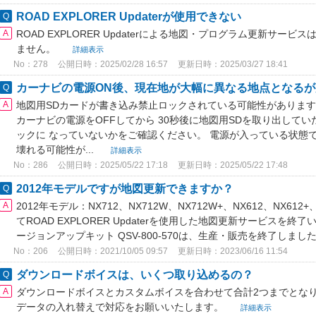
ROAD EXPLORER Updaterが使用できない
ROAD EXPLORER Updaterによる地図・プログラム更新サ
ません。
詳細表示
No：278
公開日時：2025/02/28 16:57
更新日時：2025/03/27 18:41
カーナビの電源ON後、現在地が大幅に異なる地点となるが走
地図用SDカードが書き込み禁止ロックされている可能性があります
カーナビの電源をOFFしてから 30秒後に地図用SDを取り出して
ックに なっていないかをご確認ください。 電源が入っている状態
壊れる可能性が...
詳細表示
No：286
公開日時：2025/05/22 17:18
更新日時：2025/05/22 17:48
2012年モデルですが地図更新できますか？
2012年モデル：NX712、NX712W、NX712W+、NX612、NX612
てROAD EXPLORER Updaterを使用した地図更新サービスを
ージョンアップキット QSV-800-570は、生産・販売を終了しましたの
No：206
公開日時：2021/10/05 09:57
更新日時：2023/06/16 11:54
ダウンロードボイスは、いくつ取り込めるの？
ダウンロードボイスとカスタムボイスを合わせて合計2つまでとなり
データの入れ替えで対応をお願いいたします。
詳細表示