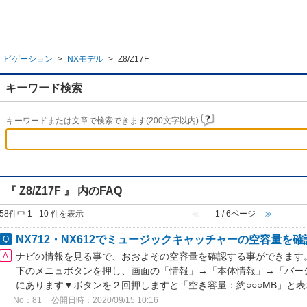
ナビゲーション
>
NXモデル
>
Z8/Z17F
キーワード検索
キーワードまたは文章で検索できます(200文字以内)
『 Z8/Z17F 』 内のFAQ
58件中 1 - 10 件を表示
≪
1 / 6ページ
≫
NX712・NX612でミュージックキャッチャーの空容量を
ナビの情報を見る事で、おおよその空容量を確認する事ができます
下のメニュボタンを押し、画面の「情報」→「本体情報」→「バー
にあります▼ボタンを２回押しますと「空き容量：約○○○MB」と
No：81
公開日時：2020/09/15 10:16