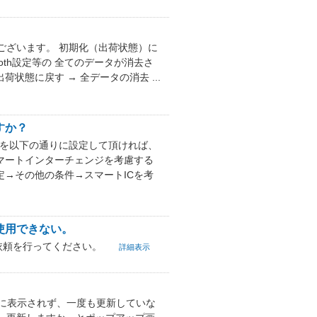
ございます。 初期化（出荷状態）に
oth設定等の 全てのデータが消去さ
出荷状態に戻す → 全データの消去 ...
すか？
ビを以下の通りに設定して頂ければ、
マートインターチェンジを考慮する
定→その他の条件→スマートICを考
も使用できない。
依頼を行ってください。
詳細表示
のリストに表示されず、一度も更新していな