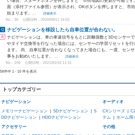
い場合、スタートボタンを押しますと「市街地図の更新が可能です
面（添付ファイル参照）が表示され、OKボタンを押しますと、市
始まります。...
詳細表示
No：30
公開日時：2020/09/11 14:03
ナビゲーションを移設したら自車位置が合わない。
ナビゲーションは、車の車速信号をもとに距離係数と3Dセンサー
やタイヤ交換等を行なった場合には、センサーの学習リセットを行
ます。 尚、自車位置が合わなくなってきた場合にも、一度、セン
事をお勧めいたします。 ...
詳細表示
No：159
公開日時：2021/02/10 11:31
58件中 1 - 10 件を表示
トップカテゴリー
ナビゲーション
オーディオ
メモリーナビゲーション
|
SDナビゲーション
|
S
CXシリーズ
|
C
DDナビゲーション
|
HDDナビゲーション
テム
|
ホーム用
アクセサリー
その他