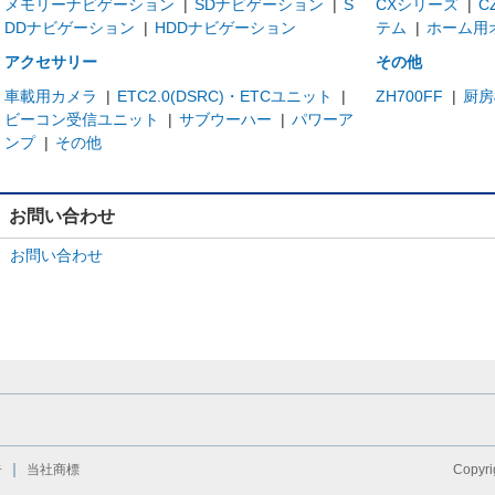
メモリーナビゲーション
|
SDナビゲーション
|
S
CXシリーズ
|
C
DDナビゲーション
|
HDDナビゲーション
テム
|
ホーム用
アクセサリー
その他
車載用カメラ
|
ETC2.0(DSRC)・ETCユニット
|
ZH700FF
|
厨房
ビーコン受信ユニット
|
サブウーハー
|
パワーア
ンプ
|
その他
お問い合わせ
お問い合わせ
告
当社商標
Copyri