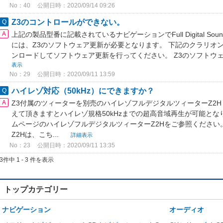
No：40
公開日時：2020/09/14 09:26
Z3のコントロールができない。
上記の製品型番に記載されているナビゲーションでFull Digital S
には、Z3のソフトウェア更新が必要となります。 下記のクラリオ
ンロードしてソフトウェア更新を行ってください。 Z3のソフトウェア
表示
No：29
公開日時：2020/09/11 13:59
ハイレゾ対応（50kHz）にできますか？
Z3付属のツィーターを別売のハイレゾフルデジタルツィーターZ2H（
えて頂きますとハイレゾ規格50kHzまでの超高音域再生が可能とな
ムページのハイレゾフルデジタルツィーターZ2Hをご参照ください
Z2Hは、こち...
詳細表示
No：23
公開日時：2020/09/11 13:35
3件中 1 - 3 件を表示
トップカテゴリー
ナビゲーション
オーディオ