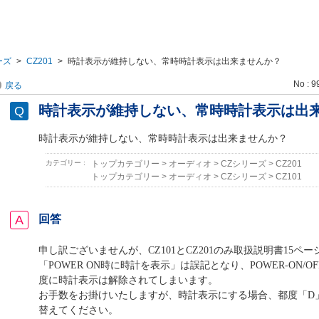
ーズ
>
CZ201
>
時計表示が維持しない、常時時計表示は出来ませんか？
No : 9
戻る
時計表示が維持しない、常時時計表示は出
時計表示が維持しない、常時時計表示は出来ませんか？
カテゴリー :
トップカテゴリー
>
オーディオ
>
CZシリーズ
>
CZ201
トップカテゴリー
>
オーディオ
>
CZシリーズ
>
CZ101
回答
申し訳ございませんが、CZ101とCZ201のみ取扱説明書15ペ
「POWER ON時に時計を表示」は誤記となり、POWER-ON/
度に時計表示は解除されてしまいます。
お手数をお掛けいたしますが、時計表示にする場合、都度「D
替えてください。