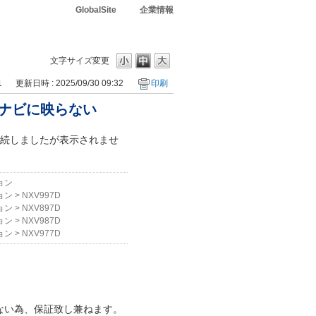
GlobalSite
企業情報
文字サイズ変更
1
更新日時 : 2025/09/30 09:32
印刷
もナビに映らない
接続しましたが表示されませ
ョン
ョン
>
NXV997D
ョン
>
NXV897D
ョン
>
NXV987D
ョン
>
NXV977D
ない為、保証致し兼ねます。