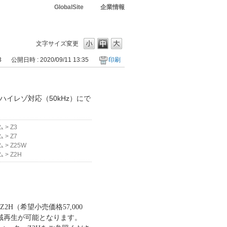
GlobalSite
企業情報
文字サイズ変更
3
公開日時 : 2020/09/11 13:35
印刷
ハイレゾ対応（50kHz）にで
テム
>
Z3
テム
>
Z7
テム
>
Z25W
テム
>
Z2H
H（希望小売価格57,000
音域再生が可能となります。