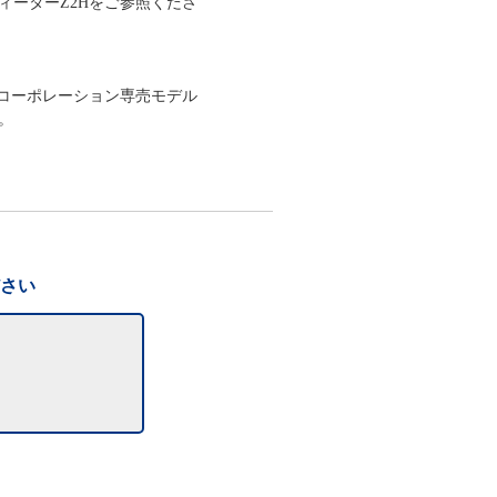
ィーターZ2Hをご参照くださ
・コーポレーション専売モデル
。
ださい