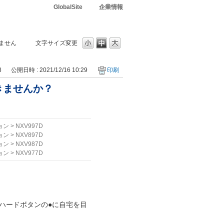
GlobalSite
企業情報
ません
文字サイズ変更
8
公開日時 : 2021/12/16 10:29
印刷
きませんか？
ョン
>
NXV997D
ョン
>
NXV897D
ョン
>
NXV987D
ョン
>
NXV977D
ハードボタンの●に自宅を目