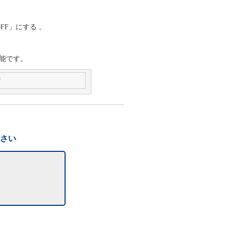
FF」にする 。
能です。
f
ださい