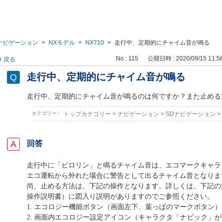
ナビゲーション
>
NXモデル
>
NX710
>
走行中、定期的にチャイム音が鳴る
No : 115
公開日時 : 2020/09/15 11:5
戻る
走行中、定期的にチャイム音が鳴る
走行中、定期的にチャイム音が鳴るのは何ですか？また止める
カテゴリー :
トップカテゴリー
>
ナビゲーション
>
SDナビゲーション
>
回答
走行中に「ピロリン」と鳴るチャイム音は、エコマークキャラク
エコ運転から外れた場合に警告として出るチャイム音となりま
尚、止める方法は、下記の操作となります。詳しくは、下記の
操作説明書）に図入り説明がありますのでご参照ください。
1. エコロジー機能ボタン（画面左下、葉っぱのマークボタン）
2. 画面内エコロジー設定アイコン（キャラクタ「ナビック」