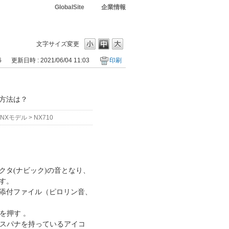
GlobalSite
企業情報
文字サイズ変更
6
更新日時 : 2021/06/04 11:03
印刷
方法は？
NXモデル
>
NX710
タ(ナビック)の音となり、
す。
添付ファイル（ピロリン音、
を押す 。
がスパナを持っているアイコ