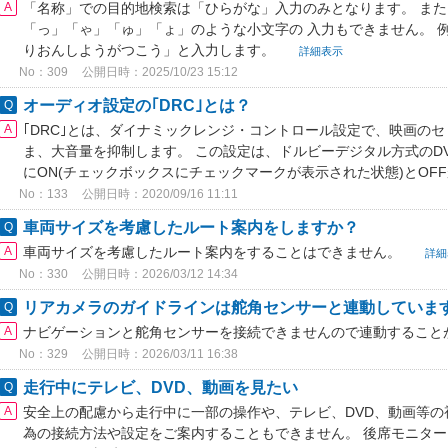
「名称」での目的地検索は「ひらがな」入力のみとなります。 ま
「っ」「ゃ」「ゅ」「ょ」のような小文字の 入力もできません。 
りおんしようがつこう」と入力します。
詳細表示
No：309
公開日時：2025/10/23 15:12
オーディオ設定の｢DRC｣とは？
｢DRC｣とは、ダイナミックレンジ・コントロール設定で、映画の
ま、大音量を抑制します。 この設定は、ドルビーデジタル方式のD
にON(チェックボックスにチェックマークが表示された状態)とOF
No：133
公開日時：2020/09/16 11:11
車両サイズを考慮したルート案内をしますか？
車両サイズを考慮したルート案内をすることはできません。
詳細
No：330
公開日時：2026/03/12 14:34
リアカメラのガイドラインは舵角センサーと連動していま
ナビゲーションと舵角センサーを接続できませんので連動すること
No：329
公開日時：2026/03/11 16:38
走行中にテレビ、DVD、動画を見たい
安全上の配慮から走行中に一部の操作や、テレビ、DVD、動画等の
為の接続方法や設定をご案内することもできません。 後席モニタ