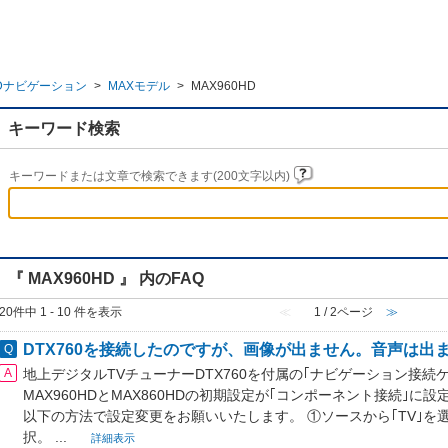
Dナビゲーション
>
MAXモデル
>
MAX960HD
キーワード検索
キーワードまたは文章で検索できます(200文字以内)
『 MAX960HD 』 内のFAQ
20件中 1 - 10 件を表示
≪
1 / 2ページ
≫
DTX760を接続したのですが、画像が出ません。音声は出
地上デジタルTVチューナーDTX760を付属の｢ナビゲーション接続
MAX960HDとMAX860HDの初期設定が｢コンポーネント接続｣
以下の方法で設定変更をお願いいたします。 ①ソースから｢TV｣を選
択。 ...
詳細表示