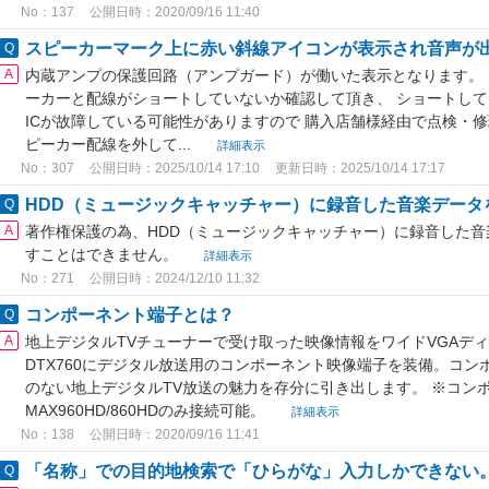
No：137
公開日時：2020/09/16 11:40
スピーカーマーク上に赤い斜線アイコンが表示され音声が
内蔵アンプの保護回路（アンプガード）が働いた表示となります。
ーカーと配線がショートしていないか確認して頂き、 ショートし
ICが故障している可能性がありますので 購入店舗様経由で点検・
ピーカー配線を外して...
詳細表示
No：307
公開日時：2025/10/14 17:10
更新日時：2025/10/14 17:17
HDD（ミュージックキャッチャー）に録音した音楽データを
著作権保護の為、HDD（ミュージックキャッチャー）に録音した
すことはできません。
詳細表示
No：271
公開日時：2024/12/10 11:32
コンポーネント端子とは？
地上デジタルTVチューナーで受け取った映像情報をワイドVGAデ
DTX760にデジタル放送用のコンポーネント映像端子を装備。コ
のない地上デジタルTV放送の魅力を存分に引き出します。 ※コン
MAX960HD/860HDのみ接続可能。
詳細表示
No：138
公開日時：2020/09/16 11:41
「名称」での目的地検索で「ひらがな」入力しかできない