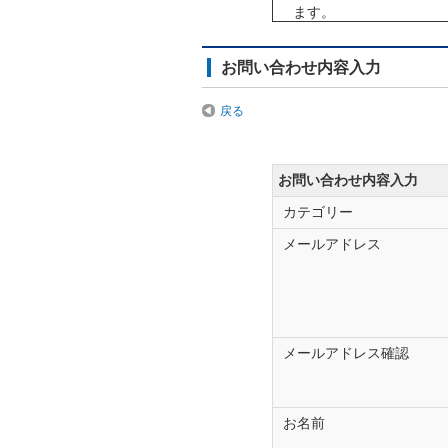
ます。
「製造番号（シリアル番
必要）に記載、カーナビ
お問い合わせ内容入力
暗証番号の照会につきま
戻る
（運転免許証やマイナン
下記の場合は、お手数で
登録製品以外のお問
お問い合わせ内容入力
載機器など）
カテゴリー
ご回答をお急ぎの場
メールアドレス
フォルシアクラ
TEL：0120-112-14
携帯電話からもご利用頂
FAX：048-601-3807
メールアドレス確認
※FAXでのお問い合わ
旧ザナヴィ・インフォマ
お名前
クラリオン製のカーメー