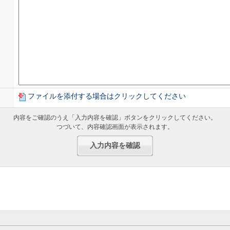
目的と取り扱いについて
せに対して、適切に回答を準備し、ご回答を差し上げる目的の範囲内に
ます。
わせに関しては、回答後速やかに案件（個人情報含む）を削除させてい
社が定める個人情報保護方針に従い、適切に管理いたします。
ファイルを添付する場合はクリックしてください
内容をご確認のうえ「入力内容を確認」ボタンをクリックしてください。
つづいて、内容確認画面が表示されます。