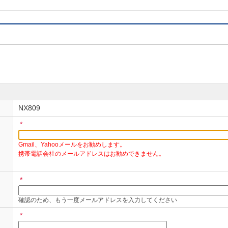
号）」は、製品に同梱してある保証書か、製品本体貼付ラベル（確認に
ゲーションの機種によっては指定の操作により画面表示が可能です。
しては、不正な解読申請・解除を回避するために、正規の所有者と認定
バーカード）のコピーを添えてください。
すがお電話もしくはFAXにてお問い合わせください。
い合わせ（主に2002年以前の製品本体や取付キットなどのアクセサリー
NX809
合
*
リオン・エレクトロニクス株式会社 お客様相談室
Gmail、Yahooメールをお勧めします。
0 (土・日・祝日・弊社指定休日を除く/ 9：30～12：00、13：00～17：00)
携帯電話会社のメールアドレスはお勧めできません。
けます。
*
せの際は、必ず返信用のFAX番号をご記入ください。
確認のため、もう一度メールアドレスを入力してください
ティクス商品につきましても上記へお問い合わせ下さい。
*
カーライン純正製品、オプション純正製品に関しましては、カーメーカ