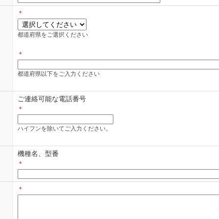
りますので、各カーメーカー・ディーラー様へお問い合わせください、
*
きましても回答できませんのでご注意ください。
や見積もりにつきましては、ご依頼した店舗、業者にお問い合わせくだ
都道府県をご選択ください
問い合わせフォームご利用、暗証番号共通）
*
・祝日、年末年始休暇・夏季休暇期間にお問い合わせ頂いた際は、翌営
都道府県以下をご入力ください
わせは、日本国内に在住のお客様に限らせていただきます。
ご連絡可能な電話番号
し上げる場合もございます。
*
回答は、お客様個人への情報提供です。ご回答した内容の他への転用・
ハイフンを除いてご入力ください。
っては、「ご回答のできないもの」または「ご回答までお時間をいただ
機種名、型番
*
わせ例：法規・法令に違反する恐れのあるもの、個人情報に関するもの
ては、フォルシアクラリオン・エレクトロニクス株式会社からのメール
*
、フォルシアクラリオン・エレクトロニクス株式会社からのメールが受
ion.forvia.com」を許可するように設定してください。