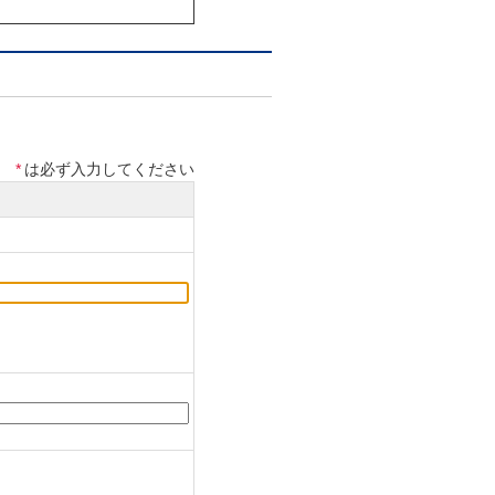
は車両からの取り外しが
するための公的証明書
*
は必ず入力してください
、スピーカー、業務用車
ーからの要請を受けた仕