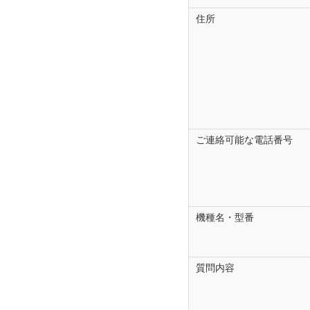
様で設計・製造されてお
住所
ォームでお問い合わせ頂
なお、修理に関する納期
ご注意事項（お
営業時間外、土曜・日曜
ます。
当フォームでのお問い合
ご連絡可能な電話番号
お電話などでご回答を差
お問い合わせに対するご
します。
お問い合わせの内容によ
機種名・型番
ご回答できないお問い合
迷惑メールの設定によっ
質問内容
す。
メールが届かない場合は
指定受信で「@cs.clar