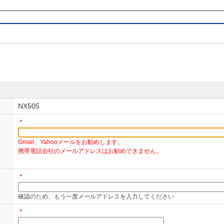
号）」は、製品に同梱してある保証書か、製品本体貼付ラベル（確認に
ゲーションの機種によっては指定の操作により画面表示が可能です。
しては、不正な解読申請・解除を回避するために、正規の所有者と認定
バーカード）のコピーを添えてください。
すがお電話もしくはFAXにてお問い合わせください。
い合わせ（主に2002年以前の製品本体や取付キットなどのアクセサリー
NX505
合
*
リオン・エレクトロニクス株式会社 お客様相談室
Gmail、Yahooメールをお勧めします。
0 (土・日・祝日・弊社指定休日を除く/ 9：30～12：00、13：00～17：00)
携帯電話会社のメールアドレスはお勧めできません。
けます。
*
せの際は、必ず返信用のFAX番号をご記入ください。
確認のため、もう一度メールアドレスを入力してください
ティクス商品につきましても上記へお問い合わせ下さい。
*
カーライン純正製品、オプション純正製品に関しましては、カーメーカ