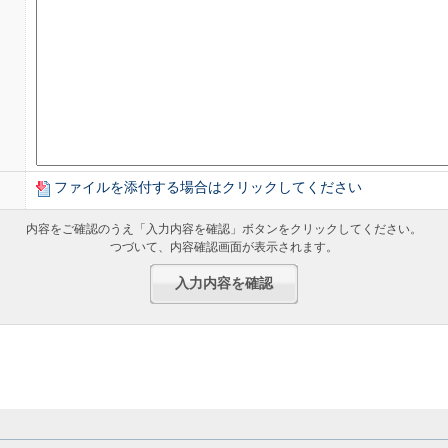
目的と取り扱いについて
せに対して、適切に回答を準備し、ご回答を差し上げる目的の範囲内に
ます。
わせに関しては、回答後速やかに案件（個人情報含む）を削除させてい
社が定める個人情報保護方針に従い、適切に管理いたします。
ファイルを添付する場合はクリックしてください
内容をご確認のうえ「入力内容を確認」ボタンをクリックしてください。
つづいて、内容確認画面が表示されます。