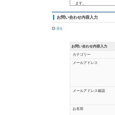
ます。
「製造番号（シリアル番
必要）に記載、カーナビ
お問い合わせ内容入力
暗証番号の照会につきま
戻る
（運転免許証やマイナン
下記の場合は、お手数で
登録製品以外のお問
お問い合わせ内容入力
載機器など）
カテゴリー
ご回答をお急ぎの場
メールアドレス
フォルシアクラ
TEL：0120-112-14
携帯電話からもご利用頂
FAX：048-601-3807
メールアドレス確認
※FAXでのお問い合わ
旧ザナヴィ・インフォマ
お名前
クラリオン製のカーメー