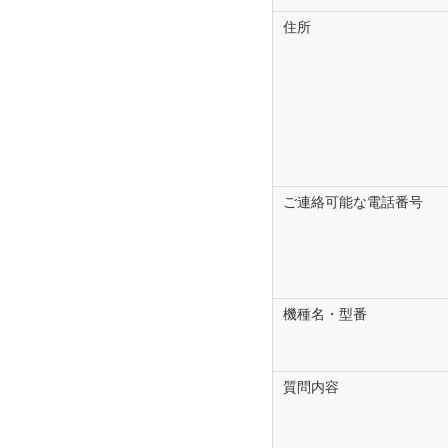
様で設計・製造されてお
住所
ォームでお問い合わせ頂
なお、修理に関する納期
ご注意事項（お
営業時間外、土曜・日曜
ます。
当フォームでのお問い合
ご連絡可能な電話番号
お電話などでご回答を差
お問い合わせに対するご
します。
お問い合わせの内容によ
機種名・型番
ご回答できないお問い合
迷惑メールの設定によっ
質問内容
す。
メールが届かない場合は
指定受信で「@cs.clar