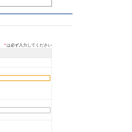
は車両からの取り外しが
するための公的証明書
*
は必ず入力してください
、スピーカー、業務用車
ーからの要請を受けた仕