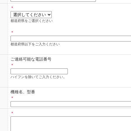
りますので、各カーメーカー・ディーラー様へお問い合わせください、
*
きましても回答できませんのでご注意ください。
や見積もりにつきましては、ご依頼した店舗、業者にお問い合わせくだ
都道府県をご選択ください
問い合わせフォームご利用、暗証番号共通）
*
・祝日、年末年始休暇・夏季休暇期間にお問い合わせ頂いた際は、翌営
都道府県以下をご入力ください
わせは、日本国内に在住のお客様に限らせていただきます。
ご連絡可能な電話番号
し上げる場合もございます。
*
回答は、お客様個人への情報提供です。ご回答した内容の他への転用・
ハイフンを除いてご入力ください。
っては、「ご回答のできないもの」または「ご回答までお時間をいただ
機種名、型番
*
わせ例：法規・法令に違反する恐れのあるもの、個人情報に関するもの
ては、フォルシアクラリオン・エレクトロニクス株式会社からのメール
*
、フォルシアクラリオン・エレクトロニクス株式会社からのメールが受
ion.forvia.com」を許可するように設定してください。